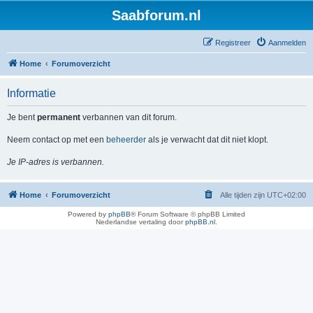
Saabforum.nl
Registreer
Aanmelden
Home
Forumoverzicht
Informatie
Je bent
permanent
verbannen van dit forum.
Neem contact op met een
beheerder
als je verwacht dat dit niet klopt.
Je IP-adres is verbannen.
Home
Forumoverzicht
Alle tijden zijn
UTC+02:00
Powered by
phpBB
® Forum Software © phpBB Limited
Nederlandse vertaling door
phpBB.nl
.