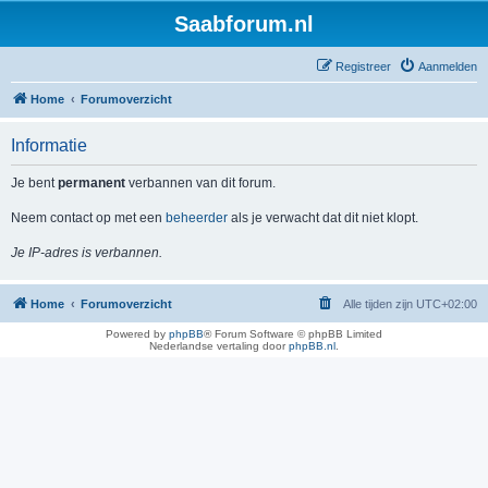
Saabforum.nl
Registreer
Aanmelden
Home
Forumoverzicht
Informatie
Je bent
permanent
verbannen van dit forum.
Neem contact op met een
beheerder
als je verwacht dat dit niet klopt.
Je IP-adres is verbannen.
Home
Forumoverzicht
Alle tijden zijn
UTC+02:00
Powered by
phpBB
® Forum Software © phpBB Limited
Nederlandse vertaling door
phpBB.nl
.