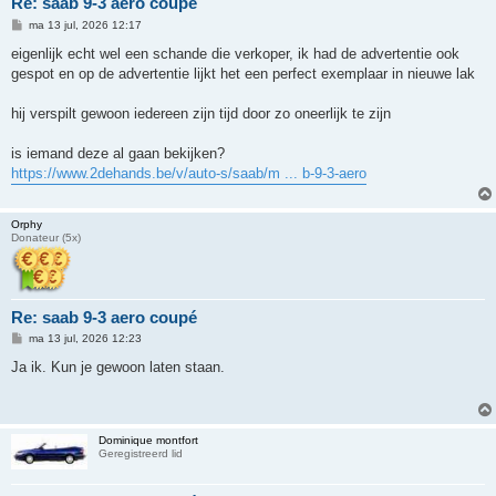
Re: saab 9-3 aero coupé
B
ma 13 jul, 2026 12:17
e
r
eigenlijk echt wel een schande die verkoper, ik had de advertentie ook
i
gespot en op de advertentie lijkt het een perfect exemplaar in nieuwe lak
c
h
t
hij verspilt gewoon iedereen zijn tijd door zo oneerlijk te zijn
is iemand deze al gaan bekijken?
https://www.2dehands.be/v/auto-s/saab/m ... b-9-3-aero
Orphy
Donateur (5x)
Re: saab 9-3 aero coupé
B
ma 13 jul, 2026 12:23
e
r
Ja ik. Kun je gewoon laten staan.
i
c
h
t
Dominique montfort
Geregistreerd lid