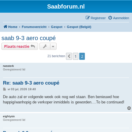
Saabforum.nl
Registreer
Aanmelden
Home
Forumoverzicht
Gespot
Gespot (België)
saab 9-3 aero coupé
Plaats reactie
1
2
Vorige
21 berichten
rwssterk
Geregistreerd lid
Re: saab 9-3 aero coupé
B
vr 03 jul, 2026 19:40
e
r
De auto zal er volgende week ook nog wel staan. Ben benieuwd hoe
i
happig/wanhopig de verkoper inmiddels is geworden....To be continued!
c
h
t
eightysix
Geregistreerd lid