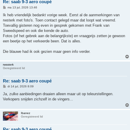
Re: saab 9-3 aero coupé
B
ma 13 jul, 2026 13:46
e
r
Ik heb vriendelijk bedankt vorige week. Eerst al de aanmerkingen van
i
rwsterk met foto's. Toen contact gelegd maar dat loopt wat vreemd.
c
h
Toevallig gisteren nog even in gesprek gekomen met Frank van
t
Sweedspeed en ook die kende de auto.
Fotos (of het gebrek aan de belangrijkste) en vraagprijs zetten je gewoon
een beetje op het verkeerde been. Dat is alles.
Die blauwe had ik ook gezien maar geen info verder.
rwssterk
Geregistreerd lid
Re: saab 9-3 aero coupé
B
di 14 jul, 2026 8:09
e
r
Ja, zulke aanbiedingen draaien alleen maar uit op teleurstellingen.
i
Verkopers snijden zichzelf in de vingers...
c
h
t
Ibanez
Geregistreerd lid
Re: saab 9-3 aero coupé