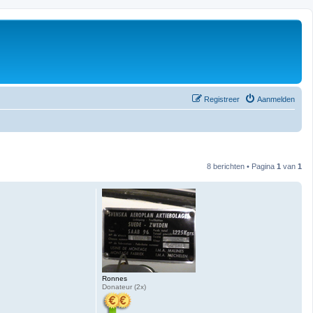
Registreer
Aanmelden
8 berichten • Pagina
1
van
1
Ronnes
Donateur (2x)