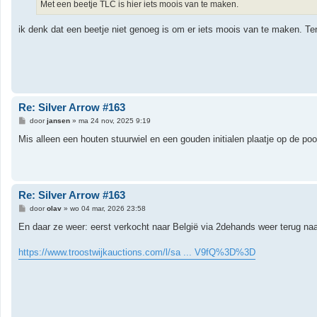
h
Met een beetje TLC is hier iets moois van te maken.
t
ik denk dat een beetje niet genoeg is om er iets moois van te maken. Ten
Re: Silver Arrow #163
B
door
jansen
»
ma 24 nov, 2025 9:19
e
r
Mis alleen een houten stuurwiel en een gouden initialen plaatje op de po
i
c
h
t
Re: Silver Arrow #163
B
door
olav
»
wo 04 mar, 2026 23:58
e
r
En daar ze weer: eerst verkocht naar België via 2dehands weer terug naar
i
c
h
https://www.troostwijkauctions.com/l/sa ... V9fQ%3D%3D
t