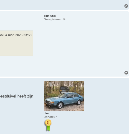
O
m
h
eightysix
o
Geregistreerd lid
o
g
wo 04 mar, 2026 23:58
O
m
h
o
o
g
estduivel heeft zijn
olav
Donateur