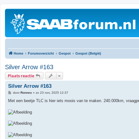
Home
Forumoverzicht
Gespot
Gespot (België)
Silver Arrow #163
Plaats reactie
Silver Arrow #163
B
door
Ronnes
»
zo 23 nov, 2025 12:37
e
r
Met een beetje TLC is hier iets moois van te maken. 240.000km, vraagpr
i
c
h
t