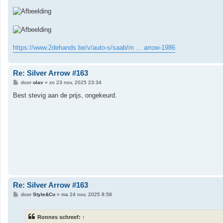
https://www.2dehands.be/v/auto-s/saab/m ... arrow-1986
Re: Silver Arrow #163
B
door
olav
»
zo 23 nov, 2025 23:34
e
r
Best stevig aan de prijs, ongekeurd.
i
c
h
t
Re: Silver Arrow #163
B
door
Style&Co
»
ma 24 nov, 2025 8:58
e
r
i
Ronnes schreef:
↑
c