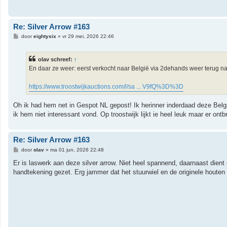
Re: Silver Arrow #163
B
door
eightysix
»
vr 29 mei, 2026 22:46
e
r
i
olav schreef:
↑
c
h
En daar ze weer: eerst verkocht naar België via 2dehands weer terug naa
t
https://www.troostwijkauctions.com/l/sa ... V9fQ%3D%3D
Oh ik had hem net in Gespot NL gepost! Ik herinner inderdaad deze Be
ik hem niet interessant vond. Op troostwijk lijkt ie heel leuk maar er on
Re: Silver Arrow #163
B
door
olav
»
ma 01 jun, 2026 22:48
e
r
Er is laswerk aan deze silver arrow. Niet heel spannend, daarnaast dient 
i
handtekening gezet. Erg jammer dat het stuurwiel en de originele houten
c
h
t