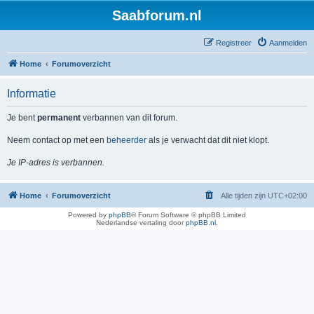
Saabforum.nl
Registreer
Aanmelden
Home
Forumoverzicht
Informatie
Je bent
permanent
verbannen van dit forum.
Neem contact op met een
beheerder
als je verwacht dat dit niet klopt.
Je IP-adres is verbannen.
Home
Forumoverzicht
Alle tijden zijn
UTC+02:00
Powered by
phpBB
® Forum Software © phpBB Limited
Nederlandse vertaling door
phpBB.nl
.