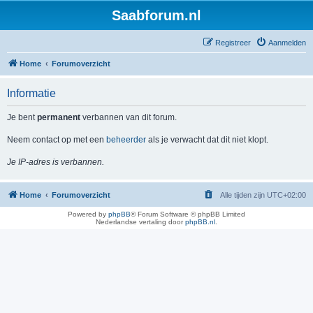
Saabforum.nl
Registreer
Aanmelden
Home
Forumoverzicht
Informatie
Je bent
permanent
verbannen van dit forum.
Neem contact op met een
beheerder
als je verwacht dat dit niet klopt.
Je IP-adres is verbannen.
Home
Forumoverzicht
Alle tijden zijn
UTC+02:00
Powered by
phpBB
® Forum Software © phpBB Limited
Nederlandse vertaling door
phpBB.nl
.