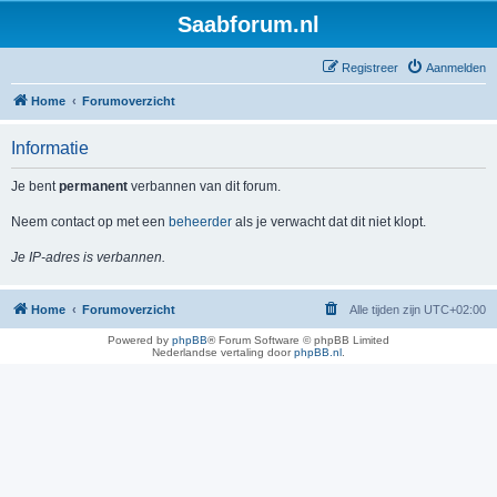
Saabforum.nl
Registreer
Aanmelden
Home
Forumoverzicht
Informatie
Je bent
permanent
verbannen van dit forum.
Neem contact op met een
beheerder
als je verwacht dat dit niet klopt.
Je IP-adres is verbannen.
Home
Forumoverzicht
Alle tijden zijn
UTC+02:00
Powered by
phpBB
® Forum Software © phpBB Limited
Nederlandse vertaling door
phpBB.nl
.