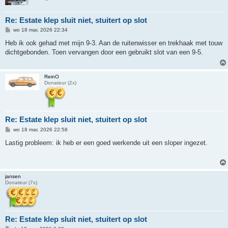
Re: Estate klep sluit niet, stuitert op slot
B
wo 18 mar, 2026 22:34
e
r
Heb ik ook gehad met mijn 9-3. Aan de ruitenwisser en trekhaak met touw
i
dichtgebonden. Toen vervangen door een gebruikt slot van een 9-5.
c
h
t
ReinO
Donateur (2x)
Re: Estate klep sluit niet, stuitert op slot
B
wo 18 mar, 2026 22:58
e
r
Lastig probleem: ik heb er een goed werkende uit een sloper ingezet.
i
c
h
t
jansen
Donateur (7x)
Re: Estate klep sluit niet, stuitert op slot