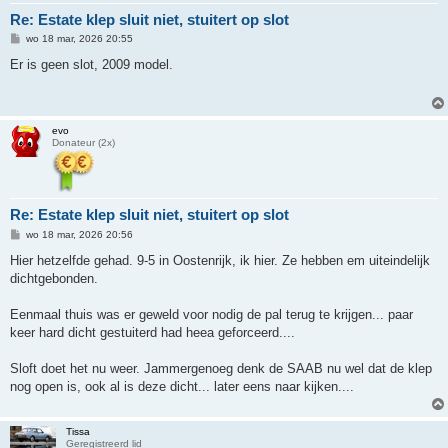
Re: Estate klep sluit niet, stuitert op slot
B
wo 18 mar, 2026 20:55
e
r
Er is geen slot, 2009 model.
i
c
h
t
evo
Donateur (2x)
Re: Estate klep sluit niet, stuitert op slot
B
wo 18 mar, 2026 20:56
e
r
Hier hetzelfde gehad. 9-5 in Oostenrijk, ik hier. Ze hebben em uiteindelijk
i
dichtgebonden.
c
h
t
Eenmaal thuis was er geweld voor nodig de pal terug te krijgen... paar
keer hard dicht gestuiterd had heea geforceerd....
Sloft doet het nu weer. Jammergenoeg denk de SAAB nu wel dat de klep
nog open is, ook al is deze dicht... later eens naar kijken....
Tissa
Geregistreerd lid