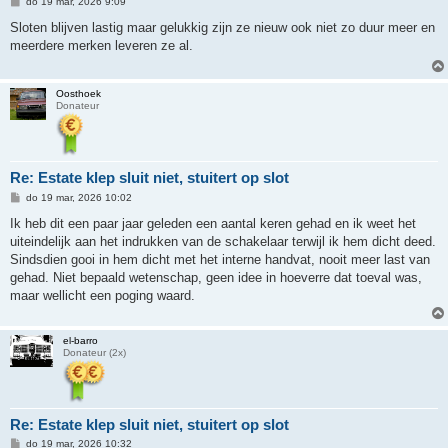
B
do 19 mar, 2026 9:09
e
r
Sloten blijven lastig maar gelukkig zijn ze nieuw ook niet zo duur meer en
i
meerdere merken leveren ze al.
c
h
t
Oosthoek
Donateur
Re: Estate klep sluit niet, stuitert op slot
B
do 19 mar, 2026 10:02
e
r
Ik heb dit een paar jaar geleden een aantal keren gehad en ik weet het
i
uiteindelijk aan het indrukken van de schakelaar terwijl ik hem dicht deed.
c
h
Sindsdien gooi in hem dicht met het interne handvat, nooit meer last van
t
gehad. Niet bepaald wetenschap, geen idee in hoeverre dat toeval was,
maar wellicht een poging waard.
el-barro
Donateur (2x)
Re: Estate klep sluit niet, stuitert op slot
B
do 19 mar, 2026 10:32