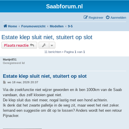
Saabforum.nl
Registreer
Aanmelden
Home
Forumoverzicht
Modellen
9-5
Estate klep sluit niet, stuitert op slot
Plaats reactie
11 berichten • Pagina
1
van
1
Martijn851
Geregistreerd lid
Estate klep sluit niet, stuitert op slot
B
wo 18 mar, 2026 20:37
e
r
Via de zoekfunctie niet wijzer geworden en ik ben 1000km van de Saab
i
vandaan, dus zelf klooien gaat niet.
c
h
De klep sluit dus niet meer, nogal lastig met een hond achterin.
t
Ik denk dat het zwarte palletje in de weg zit, maar weet het niet zeker.
Iemand een suggestie om dit op te lossen? Anders wordt het een retour
Pijnacker.