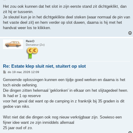
e
r
Het zou ook kunnen dat het slot in zijn eerste stand zit dichtgeklikt, dan
i
zit hij er tussenin.
c
h
Je sleutel kun je in het dichtgeklikte deel steken (waar normaal de pin van
t
het vaste deel zit) en hem verder op slot duwen, daarna is hij met het
handvat weer los te klikken.
ReinO
Donateur (2x)
Re: Estate klep sluit niet, stuitert op slot
B
do 19 mar, 2026 12:09
e
r
Genoemde oplossingen kunnen een tijdje goed werken en daarna is het
i
toch einde oefening.
c
h
Die dingen zitten helemaal 'geklonken' in elkaar om het slijtagedeel heen.
t
Ik had er 1 op reserve
voor het geval dat want op de camping in z frankrijk bij 35 graden is dit
gedoe van niks.
Wist niet dat die dingen ook nog nieuw verkrijgbaar zijn. Sowieso een
fijner idee want ze zijn inmiddels allemaal
25 jaar oud of zo.