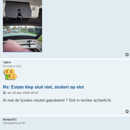
TMFH
Donateur (4x)
Re: Estate klep sluit niet, stuitert op slot
B
wo 18 mar, 2026 20:47
e
r
Al met de fysieke sleutel geprobeerd ? Slot in rechter achterlicht.
i
c
h
t
Martijn851
Geregistreerd lid