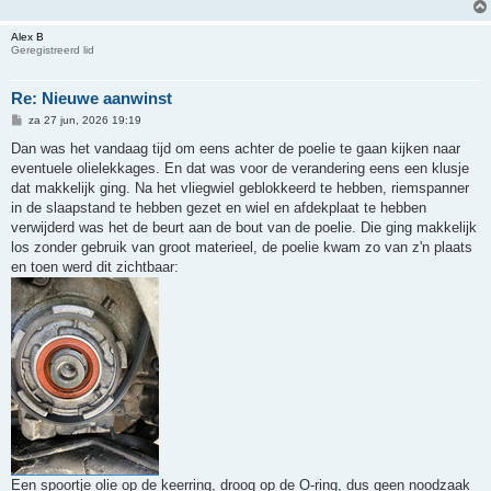
Alex B
Geregistreerd lid
Re: Nieuwe aanwinst
B
za 27 jun, 2026 19:19
e
r
Dan was het vandaag tijd om eens achter de poelie te gaan kijken naar
i
eventuele olielekkages. En dat was voor de verandering eens een klusje
c
h
dat makkelijk ging. Na het vliegwiel geblokkeerd te hebben, riemspanner
t
in de slaapstand te hebben gezet en wiel en afdekplaat te hebben
verwijderd was het de beurt aan de bout van de poelie. Die ging makkelijk
los zonder gebruik van groot materieel, de poelie kwam zo van z'n plaats
en toen werd dit zichtbaar:
Een spoortje olie op de keerring, droog op de O-ring, dus geen noodzaak