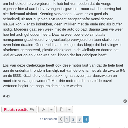
om het deksel te verwijderen. Ik heb het vermoeden dat de vorige
eigenaar hier al aan het vervangen is geweest, maar dat de keerring het
niet helemaal afsloot. Keerring vervangen, kwam er zo goed als
schadevrij uit met hulp van zo'n recent aangeschafte verwijderbaar,
nieuwe kon ik er zo indrukken, geen intikken met de oude ring als buffer
nodig. Moeders gaat een week met de auto op pad, daarna zien we weer
hoe het zich gehouden heeft. Daarna weer poelie op z'n plaats,
riemspanner geactiveerd, vliegwieltooltje verwijderd en toen starten en
even laten draaien. Geen zichtbare lekkage, dus klepje dat het vliegwiel
afschermt gemonteerd, plastic afdekplaat in de wielkuip en daarna het
wiel er weer op en klaar was het. Hopen dat het geholpen heeft.
Los van deze olielekkage heeft ook deze motor last van dat de hele boel
aan de onderkant rondom tamelijk nat van de olie is, net als de zwarte 9-5
en de 9000. Gaat die vloeibare pakking na zoveel jaar doorzweten en
moet die vervangen worden? Met drie motoren die hetzelfde euvel
vertonen begint het nogal epidemisch te worden.
Alex
Plaats reactie
1
2
3
4
Vorige
47 berichten