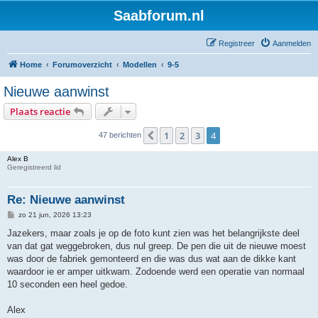
Saabforum.nl
Registreer
Aanmelden
Home
Forumoverzicht
Modellen
9-5
Nieuwe aanwinst
Plaats reactie
1
2
3
4
Vorige
47 berichten
Alex B
Geregistreerd lid
Re: Nieuwe aanwinst
B
zo 21 jun, 2026 13:23
e
r
Jazekers, maar zoals je op de foto kunt zien was het belangrijkste deel
i
van dat gat weggebroken, dus nul greep. De pen die uit de nieuwe moest
c
h
was door de fabriek gemonteerd en die was dus wat aan de dikke kant
t
waardoor ie er amper uitkwam. Zodoende werd een operatie van normaal
10 seconden een heel gedoe.
Alex