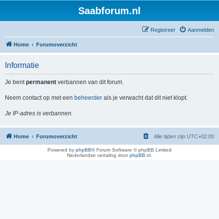
Saabforum.nl
Registreer
Aanmelden
Home
Forumoverzicht
Informatie
Je bent
permanent
verbannen van dit forum.
Neem contact op met een
beheerder
als je verwacht dat dit niet klopt.
Je IP-adres is verbannen.
Home
Forumoverzicht
Alle tijden zijn
UTC+02:00
Powered by
phpBB
® Forum Software © phpBB Limited
Nederlandse vertaling door
phpBB.nl
.