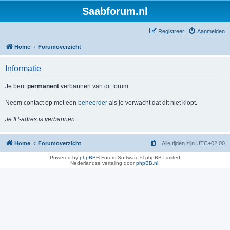
Saabforum.nl
Registreer
Aanmelden
Home
Forumoverzicht
Informatie
Je bent
permanent
verbannen van dit forum.
Neem contact op met een
beheerder
als je verwacht dat dit niet klopt.
Je IP-adres is verbannen.
Home
Forumoverzicht
Alle tijden zijn
UTC+02:00
Powered by
phpBB
® Forum Software © phpBB Limited
Nederlandse vertaling door
phpBB.nl
.