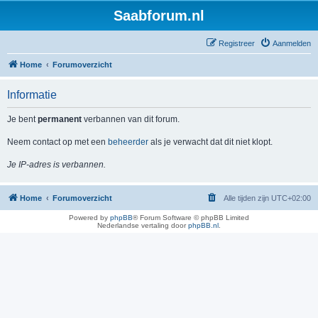
Saabforum.nl
Registreer
Aanmelden
Home
Forumoverzicht
Informatie
Je bent
permanent
verbannen van dit forum.
Neem contact op met een
beheerder
als je verwacht dat dit niet klopt.
Je IP-adres is verbannen.
Home
Forumoverzicht
Alle tijden zijn
UTC+02:00
Powered by
phpBB
® Forum Software © phpBB Limited
Nederlandse vertaling door
phpBB.nl
.