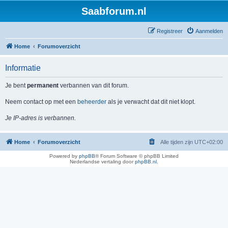
Saabforum.nl
Registreer
Aanmelden
Home
Forumoverzicht
Informatie
Je bent
permanent
verbannen van dit forum.
Neem contact op met een
beheerder
als je verwacht dat dit niet klopt.
Je IP-adres is verbannen.
Home
Forumoverzicht
Alle tijden zijn
UTC+02:00
Powered by
phpBB
® Forum Software © phpBB Limited
Nederlandse vertaling door
phpBB.nl
.