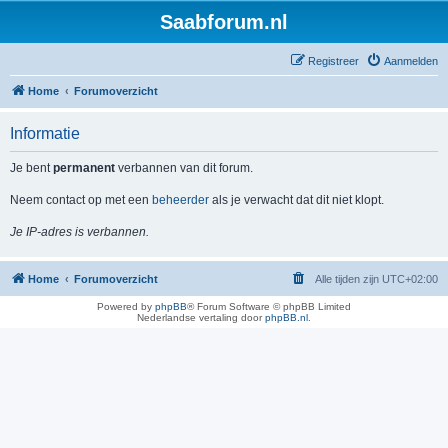
Saabforum.nl
Registreer
Aanmelden
Home
Forumoverzicht
Informatie
Je bent
permanent
verbannen van dit forum.
Neem contact op met een
beheerder
als je verwacht dat dit niet klopt.
Je IP-adres is verbannen.
Home
Forumoverzicht
Alle tijden zijn
UTC+02:00
Powered by
phpBB
® Forum Software © phpBB Limited
Nederlandse vertaling door
phpBB.nl
.