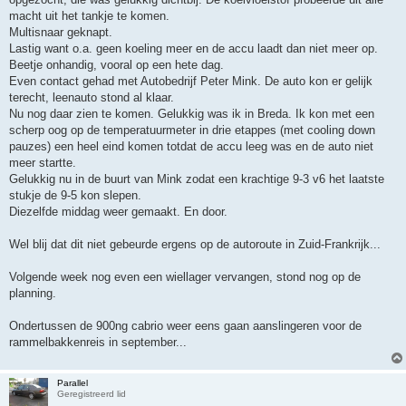
macht uit het tankje te komen.
Multisnaar geknapt.
Lastig want o.a. geen koeling meer en de accu laadt dan niet meer op.
Beetje onhandig, vooral op een hete dag.
Even contact gehad met Autobedrijf Peter Mink. De auto kon er gelijk
terecht, leenauto stond al klaar.
Nu nog daar zien te komen. Gelukkig was ik in Breda. Ik kon met een
scherp oog op de temperatuurmeter in drie etappes (met cooling down
pauzes) een heel eind komen totdat de accu leeg was en de auto niet
meer startte.
Gelukkig nu in de buurt van Mink zodat een krachtige 9-3 v6 het laatste
stukje de 9-5 kon slepen.
Diezelfde middag weer gemaakt. En door.
Wel blij dat dit niet gebeurde ergens op de autoroute in Zuid-Frankrijk...
Volgende week nog even een wiellager vervangen, stond nog op de
planning.
Ondertussen de 900ng cabrio weer eens gaan aanslingeren voor de
rammelbakkenreis in september...
Parallel
Geregistreerd lid