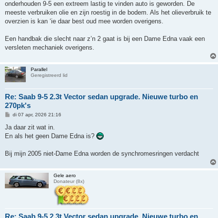
h
onderhouden 9-5 een extreem lastig te vinden auto is geworden. De
t
meeste verbruiken olie en zijn roestig in de bodem. Als het olieverbruik te
overzien is kan ‘ie daar best oud mee worden overigens.
Een handbak die slecht naar z’n 2 gaat is bij een Dame Edna vaak een
versleten mechaniek overigens.
Parallel
Geregistreerd lid
Re: Saab 9-5 2.3t Vector sedan upgrade. Nieuwe turbo en
270pk's
B
di 07 apr, 2026 21:16
e
r
Ja daar zit wat in.
i
En als het geen Dame Edna is?
c
h
t
Bij mijn 2005 niet-Dame Edna worden de synchromesringen verdacht
Gele aero
Donateur (8x)
Re: Saab 9-5 2.3t Vector sedan upgrade. Nieuwe turbo en