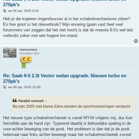
270pk's
B
wo 08 apr, 2026 9:24
e
r
Heb je die koperen ringen/bussen al in het schakelmechanisme zitten?
i
En hoe groot is het olieverbruik? Mijn ervaring (gaan vast heel veel
c
h
forummers van zeggen dat het niet hoort) is dat de meeste 9-5's wel iets
t
verbruikt zeker met een hogere km-stand.
reiernumans
Donateur (2x)
Re: Saab 9-5 2.3t Vector sedan upgrade. Nieuwe turbo en
270pk's
B
wo 08 apr, 2026 12:50
e
r
i
Parallel schreef:
↑
c
h
Bij mijn 2005 niet-Dame Edna worden de synchromesringen verdacht
t
Het nieuwe type schakelmechaniek is vanaf MY04 volgens mij, dus kan
hetzelfde aan de hand zijn. Typerend daarbij is behoorlijke speling in de
voor-achter beweging van de pook. Het probleem is dan dat je de pook
helemaal naar links achter beweegt maar het schakelmechaniek zoveel