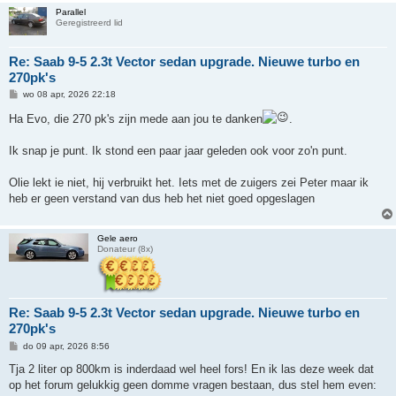
Parallel
Geregistreerd lid
Re: Saab 9-5 2.3t Vector sedan upgrade. Nieuwe turbo en
270pk's
B
wo 08 apr, 2026 22:18
e
r
Ha Evo, die 270 pk's zijn mede aan jou te danken
.
i
c
h
Ik snap je punt. Ik stond een paar jaar geleden ook voor zo'n punt.
t
Olie lekt ie niet, hij verbruikt het. Iets met de zuigers zei Peter maar ik
heb er geen verstand van dus heb het niet goed opgeslagen
Gele aero
Donateur (8x)
Re: Saab 9-5 2.3t Vector sedan upgrade. Nieuwe turbo en
270pk's
B
do 09 apr, 2026 8:56
e
r
Tja 2 liter op 800km is inderdaad wel heel fors! En ik las deze week dat
i
op het forum gelukkig geen domme vragen bestaan, dus stel hem even:
c