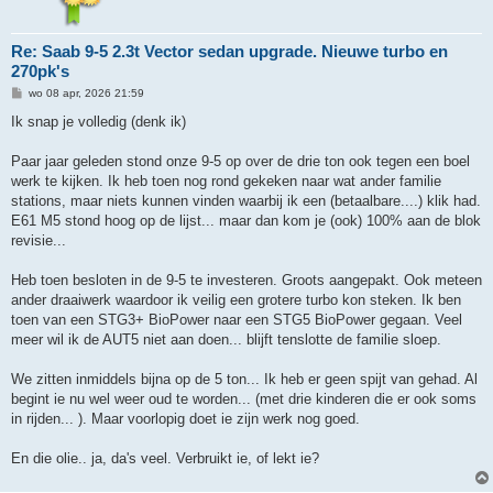
Re: Saab 9-5 2.3t Vector sedan upgrade. Nieuwe turbo en
270pk's
B
wo 08 apr, 2026 21:59
e
r
Ik snap je volledig (denk ik)
i
c
h
Paar jaar geleden stond onze 9-5 op over de drie ton ook tegen een boel
t
werk te kijken. Ik heb toen nog rond gekeken naar wat ander familie
stations, maar niets kunnen vinden waarbij ik een (betaalbare....) klik had.
E61 M5 stond hoog op de lijst... maar dan kom je (ook) 100% aan de blok
revisie...
Heb toen besloten in de 9-5 te investeren. Groots aangepakt. Ook meteen
ander draaiwerk waardoor ik veilig een grotere turbo kon steken. Ik ben
toen van een STG3+ BioPower naar een STG5 BioPower gegaan. Veel
meer wil ik de AUT5 niet aan doen... blijft tenslotte de familie sloep.
We zitten inmiddels bijna op de 5 ton... Ik heb er geen spijt van gehad. Al
begint ie nu wel weer oud te worden... (met drie kinderen die er ook soms
in rijden... ). Maar voorlopig doet ie zijn werk nog goed.
En die olie.. ja, da's veel. Verbruikt ie, of lekt ie?