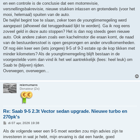
en een controle is de conclusie dat een motorrevisie,
versnellingsbakrevisie, nieuwe stukken inlassen en grotendeels (voor het
mooi, helemaal) spuiten van de auto.
De twijfel begint toe te slaan, zeker toen de youngtimerregeling werd
aangepast (alhoewel dat teruggedraaid lijkt te worden). Ga ik nog eens
zoveel geld in deze auto stoppen? Het is dan nog steeds geen nieuwe
auto. Ook andere zaken zoals een kachelmotor die eraan komt, de naad
van de bestuurdersstoel is open gesprongen en ander onvolkomenheden.
Of nog één keer een (iets jongere) 9-5 of 9-3 estate op de kop tikken met
minder kilometers? Als de youngtimerregeling blijft bestaan in de
voorgestelde vorm dan vind ik het wel aantrekkelijk (lees: heel leuk) om
Saab te (blijven) rijden.
Overwegen, overwegen...
reiernumans
Donateur (2x)
Re: Saab 9-5 2.3t Vector sedan upgrade. Nieuwe turbo en
270pk's
B
di 07 apr, 2026 19:38
e
r
Als de volgende weer een 9-5 moet worden zou mijn advies zijn te
i
investeren in wat je hebt, mijn ervaring is dat een harde, goed
c