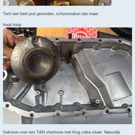
Toch een beet prut gevonden, schoonmaken dan maar.
huup huup
Gekozen voor een Td04 shortnose met King cobra inlaat. Natuurlijk