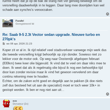
ruimte heeft dat je op de bak de stang niet ver genoeg beweegt om de
versnelling daadwerkelijk in te leggen. Daar lang mee doorrijden kan wel
schade aan synchro’s veroorzaken.
Parallel
Geregistreerd lid
Re: Saab 9-5 2.3t Vector sedan upgrade. Nieuwe turbo en
270pk's
B
wo 08 apr, 2026 21:23
e
r
Koper zit er al in. Ik rijd relatief veel stadsverkeer vanwege mijn werk dus
i
die tweede versnelling krijgt behoorlijk op zijn donder. Sowieso niet zo
c
h
lekker voor de motor ook. Op weg naar Oostenrijk afgelopen februari
t
(830km) twee keer olie bijgevuld. Ik vind dat te veel om daar niks mee te
doen. Ik weet dat als ik regelmatig olie bijvul ik nog een behoorlijke tijd
door kan zonder revisie maar ik vind het gewoon vervelend om daar
continu rekening mee te houden.
Echter, om de zaken echt goed en degelijk aan te pakken (ik doe niets
zelf dus besteed het uit aan de specialist) moet er toch weer 10k+ in
gestopt worden. Ik ben er nog niet aan uit...
evo
Donateur (2x)