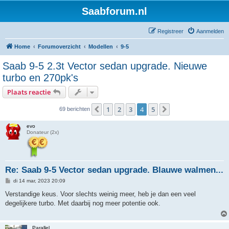
Saabforum.nl
Registreer
Aanmelden
Home
Forumoverzicht
Modellen
9-5
Saab 9-5 2.3t Vector sedan upgrade. Nieuwe
turbo en 270pk's
Plaats reactie
1
2
3
4
5
Vorige
Volgende
69 berichten
evo
Donateur (2x)
Re: Saab 9-5 Vector sedan upgrade. Blauwe walmen...
B
di 14 mar, 2023 20:09
e
r
Verstandige keus. Voor slechts weinig meer, heb je dan een veel
i
degelijkere turbo. Met daarbij nog meer potentie ook.
c
h
t
Parallel