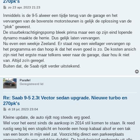
270pk's
B
zo 23 apr, 2023 21:23
e
r
Inmiddels is de 9-5 alweer een tijdje terug van de garage en het
i
vervangen van de bovenste motorsteunen is gelijk de oplossing van de
c
h
"plok" geweest.
t
De stuurbekrachtigingspomp bleek prima maar een op zijn eind lopende
dynamo maakte de herrie. Dus gelijk laten vervangen.
Nu even een weekje Zeeland. Er staat nog een wiellager vervangen op
het programma en dan hoop ik dat het even goed is zo. De kosten ansich
zijn niet het ergste maar telkens weer naar de garage, daar hou ik niet
van. Altijd zo'n geregel.
Buiten dat, de Saab rijdt verder uitstekend.
Parallel
Geregistreerd lid
Re: Saab 9-5 2.3t Vector sedan upgrade. Nieuwe turbo en
270pk's
B
di 18 jul, 2023 23:04
e
r
Kleine update, de auto rijdt nog steeds erg goed.
i
Wel voor het eerst sinds de aankoop in 2014 stil komen te staan. Ik reed
c
h
rustig weg bij een stoplicht en hoorde een hoop kabaal alsof er een tak
t
van een boom in mijn wiel zat. Voorzichtig direct een parkeerplaats
opgezocht, die was gelukkig dichtbij. De koelvloeistof probeerde uit alle