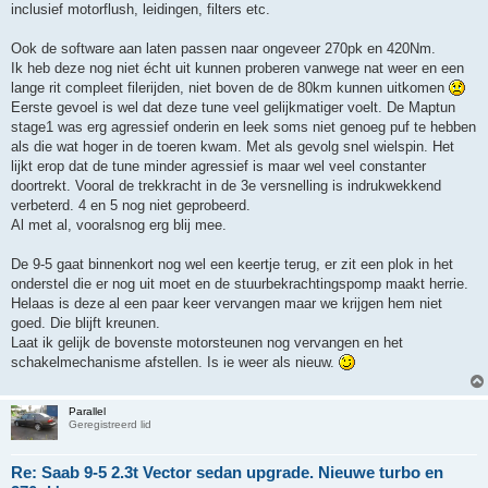
inclusief motorflush, leidingen, filters etc.
Ook de software aan laten passen naar ongeveer 270pk en 420Nm.
Ik heb deze nog niet écht uit kunnen proberen vanwege nat weer en een
lange rit compleet filerijden, niet boven de de 80km kunnen uitkomen
Eerste gevoel is wel dat deze tune veel gelijkmatiger voelt. De Maptun
stage1 was erg agressief onderin en leek soms niet genoeg puf te hebben
als die wat hoger in de toeren kwam. Met als gevolg snel wielspin. Het
lijkt erop dat de tune minder agressief is maar wel veel constanter
doortrekt. Vooral de trekkracht in de 3e versnelling is indrukwekkend
verbeterd. 4 en 5 nog niet geprobeerd.
Al met al, vooralsnog erg blij mee.
De 9-5 gaat binnenkort nog wel een keertje terug, er zit een plok in het
onderstel die er nog uit moet en de stuurbekrachtingspomp maakt herrie.
Helaas is deze al een paar keer vervangen maar we krijgen hem niet
goed. Die blijft kreunen.
Laat ik gelijk de bovenste motorsteunen nog vervangen en het
schakelmechanisme afstellen. Is ie weer als nieuw.
Parallel
Geregistreerd lid
Re: Saab 9-5 2.3t Vector sedan upgrade. Nieuwe turbo en