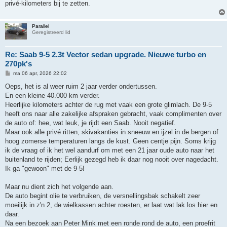
privé-kilometers bij te zetten.
Parallel
Geregistreerd lid
Re: Saab 9-5 2.3t Vector sedan upgrade. Nieuwe turbo en
270pk's
B
ma 06 apr, 2026 22:02
e
r
Oeps, het is al weer ruim 2 jaar verder ondertussen.
i
En een kleine 40.000 km verder.
c
h
Heerlijke kilometers achter de rug met vaak een grote glimlach. De 9-5
t
heeft ons naar alle zakelijke afspraken gebracht, vaak complimenten over
de auto of: hee, wat leuk, je rijdt een Saab. Nooit negatief.
Maar ook alle privé ritten, skivakanties in sneeuw en ijzel in de bergen of
hoog zomerse temperaturen langs de kust. Geen centje pijn. Soms krijg
ik de vraag of ik het wel aandurf om met een 21 jaar oude auto naar het
buitenland te rijden; Eerlijk gezegd heb ik daar nog nooit over nagedacht.
Ik ga "gewoon" met de 9-5!
Maar nu dient zich het volgende aan.
De auto begint olie te verbruiken, de versnellingsbak schakelt zeer
moeilijk in z'n 2, de wielkassen achter roesten, er laat wat lak los hier en
daar.
Na een bezoek aan Peter Mink met een ronde rond de auto, een proefrit