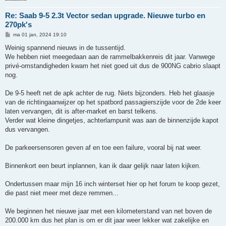
Re: Saab 9-5 2.3t Vector sedan upgrade. Nieuwe turbo en
270pk's
B
ma 01 jan, 2024 19:10
e
r
Weinig spannend nieuws in de tussentijd.
i
We hebben niet meegedaan aan de rammelbakkenreis dit jaar. Vanwege
c
h
privé-omstandigheden kwam het niet goed uit dus de 900NG cabrio slaapt
t
nog.
De 9-5 heeft net de apk achter de rug. Niets bijzonders. Heb het glaasje
van de richtingaanwijzer op het spatbord passagierszijde voor de 2de keer
laten vervangen, dit is after-market en barst telkens.
Verder wat kleine dingetjes, achterlampunit was aan de binnenzijde kapot
dus vervangen.
De parkeersensoren geven af en toe een failure, vooral bij nat weer.
Binnenkort een beurt inplannen, kan ik daar gelijk naar laten kijken.
Ondertussen maar mijn 16 inch winterset hier op het forum te koop gezet,
die past niet meer met deze remmen...
We beginnen het nieuwe jaar met een kilometerstand van net boven de
200.000 km dus het plan is om er dit jaar weer lekker wat zakelijke en