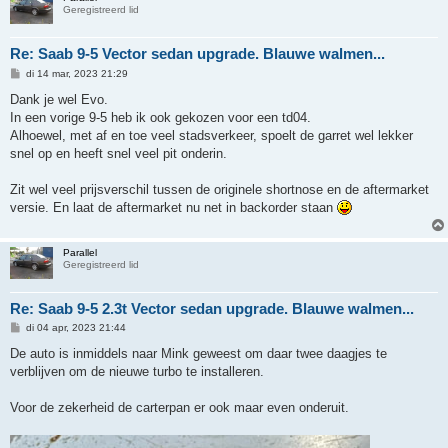
Geregistreerd lid
Re: Saab 9-5 Vector sedan upgrade. Blauwe walmen...
B
di 14 mar, 2023 21:29
e
r
Dank je wel Evo.
i
In een vorige 9-5 heb ik ook gekozen voor een td04.
c
h
Alhoewel, met af en toe veel stadsverkeer, spoelt de garret wel lekker
t
snel op en heeft snel veel pit onderin.
Zit wel veel prijsverschil tussen de originele shortnose en de aftermarket
versie. En laat de aftermarket nu net in backorder staan
Parallel
Geregistreerd lid
Re: Saab 9-5 2.3t Vector sedan upgrade. Blauwe walmen...
B
di 04 apr, 2023 21:44
e
r
De auto is inmiddels naar Mink geweest om daar twee daagjes te
i
verblijven om de nieuwe turbo te installeren.
c
h
t
Voor de zekerheid de carterpan er ook maar even onderuit.