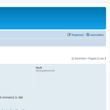
Registreer
Aanmelden
11 berichten • Pagina
1
van
1
Nyulli
Geregistreerd lid
et immers) is dat