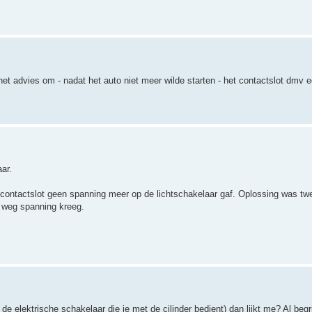
het advies om - nadat het auto niet meer wilde starten - het contactslot dmv e
ar.
et contactslot geen spanning meer op de lichtschakelaar gaf. Oplossing was t
e weg spanning kreeg.
e elektrische schakelaar die je met de cilinder bedient) dan lijkt me? Al begri