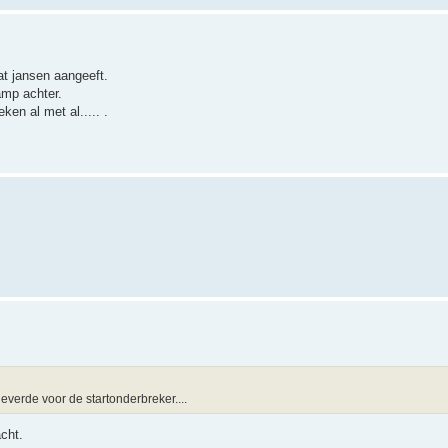
at jansen aangeeft.
amp achter.
en al met al..... .
everde voor de startonderbreker....
cht.