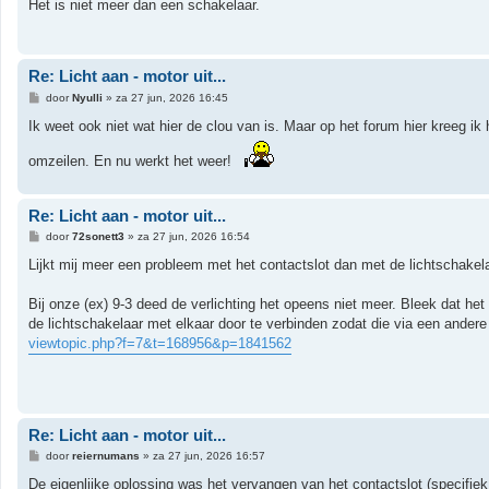
Het is niet meer dan een schakelaar.
Re: Licht aan - motor uit...
B
door
Nyulli
»
za 27 jun, 2026 16:45
e
r
Ik weet ook niet wat hier de clou van is. Maar op het forum hier kreeg ik 
i
c
omzeilen. En nu werkt het weer!
h
t
Re: Licht aan - motor uit...
B
door
72sonett3
»
za 27 jun, 2026 16:54
e
r
Lijkt mij meer een probleem met het contactslot dan met de lichtschakela
i
c
h
Bij onze (ex) 9-3 deed de verlichting het opeens niet meer. Bleek dat h
t
de lichtschakelaar met elkaar door te verbinden zodat die via een ander
viewtopic.php?f=7&t=168956&p=1841562
Re: Licht aan - motor uit...
B
door
reiernumans
»
za 27 jun, 2026 16:57
e
r
De eigenlijke oplossing was het vervangen van het contactslot (specifiek d