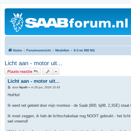
Home
Forumoverzicht
Modellen
9-3 en 900 NG
Licht aan - motor uit...
Plaats reactie
Licht aan - motor uit...
B
door
Nyulli
»
vr 26 jun, 2026 10:45
e
r
HoiHoi!
i
c
h
Ik werd net gebeld door mijn monteur - de Saab (900, bj98, 2,3SE) staat b
t
Ik moet zeggen, ik heb de lichtschakelaar nog NOOIT gebruikt - het licht s
wel vreemd!