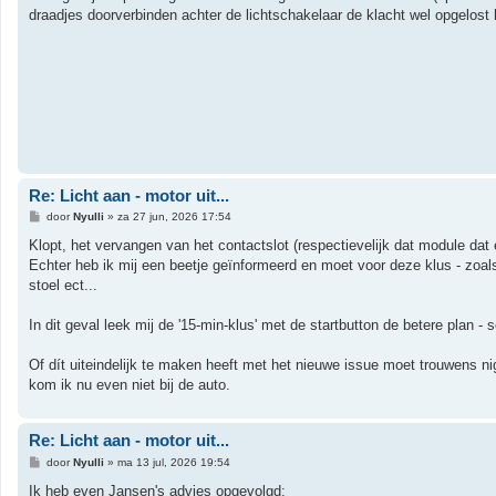
i
draadjes doorverbinden achter de lichtschakelaar de klacht wel opgelost
c
h
t
Re: Licht aan - motor uit...
B
door
Nyulli
»
za 27 jun, 2026 17:54
e
r
Klopt, het vervangen van het contactslot (respectievelijk dat module dat e
i
Echter heb ik mij een beetje geïnformeerd en moet voor deze klus - zoals
c
h
stoel ect...
t
In dit geval leek mij de '15-min-klus' met de startbutton de betere plan
Of dít uiteindelijk te maken heeft met het nieuwe issue moet trouwens ni
kom ik nu even niet bij de auto.
Re: Licht aan - motor uit...
B
door
Nyulli
»
ma 13 jul, 2026 19:54
e
r
Ik heb even Jansen's advies opgevolgd: