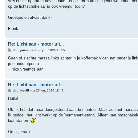
Wèl heb ik op forum-advies laatst een 'start-button' ingebouwd omdat het
op de lichtschakelaar is ook vreemd, toch?
Groetjes en alvast dank!
Frank
Re: Licht aan - motor uit...
B
door
jansen
»
vr 26 jun, 2026 12:55
e
r
Geen of slechte massa links achter in je kofferbak vloer, net onder je lin
i
je brandstofpomp.
c
h
= niks vreemds aan.
t
Re: Licht aan - motor uit...
B
door
Nyulli
»
vr 26 jun, 2026 18:42
e
r
Hallo!
i
c
h
Ok, ik heb dat maar doorgestuurd aan de monteur. Maar zou het massa-
t
Ik bedoel: het licht werkt op de 'permanent-stand'. Alleen met omschakele
laat starten.
Groet, Frank