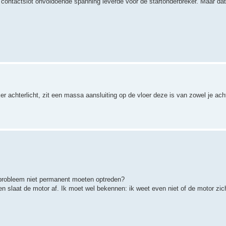
 contactslot onvoldoende spanning leverde voor de startonderbreker. Maar dat
ker achterlicht, zit een massa aansluiting op de vloer deze is van zowel je ach
probleem niet permanent moeten optreden?
n slaat de motor af. Ik moet wel bekennen: ik weet even niet of de motor zich