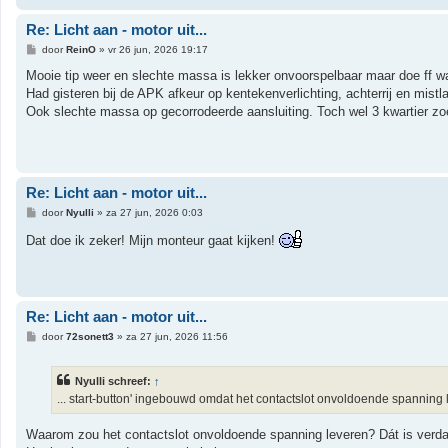
Re: Licht aan - motor uit...
B
door
ReinO
»
vr 26 jun, 2026 19:17
e
r
Mooie tip weer en slechte massa is lekker onvoorspelbaar maar doe ff w
i
Had gisteren bij de APK afkeur op kentekenverlichting, achterrij en mistl
c
h
Ook slechte massa op gecorrodeerde aansluiting. Toch wel 3 kwartier zoek
t
Re: Licht aan - motor uit...
B
door
Nyulli
»
za 27 jun, 2026 0:03
e
r
Dat doe ik zeker! Mijn monteur gaat kijken!
i
c
h
t
Re: Licht aan - motor uit...
B
door
72sonett3
»
za 27 jun, 2026 11:56
e
r
i
Nyulli schreef:
↑
c
h
... start-button' ingebouwd omdat het contactslot onvoldoende spanning l
t
Waarom zou het contactslot onvoldoende spanning leveren? Dát is verda