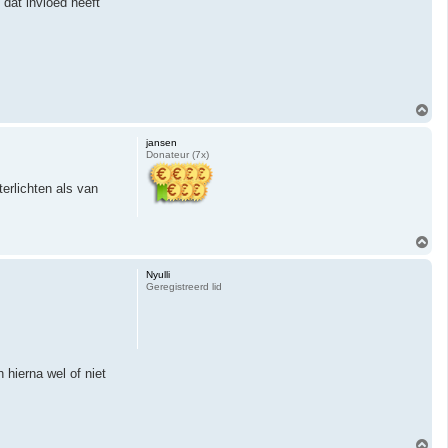
 dat invloed heeft
O
m
h
jansen
o
Donateur (7x)
o
g
terlichten als van
O
m
h
Nyulli
o
Geregistreerd lid
o
g
 hierna wel of niet
O