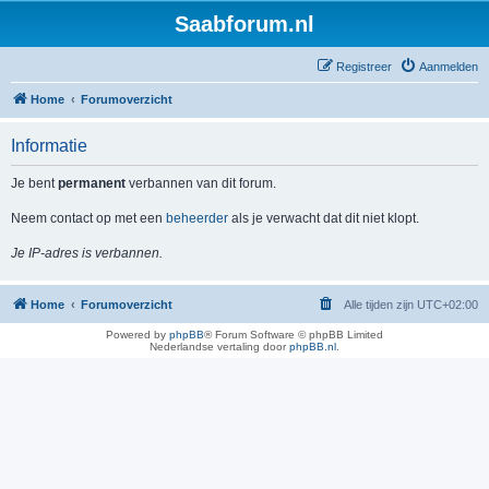
Saabforum.nl
Registreer
Aanmelden
Home
Forumoverzicht
Informatie
Je bent
permanent
verbannen van dit forum.
Neem contact op met een
beheerder
als je verwacht dat dit niet klopt.
Je IP-adres is verbannen.
Home
Forumoverzicht
Alle tijden zijn
UTC+02:00
Powered by
phpBB
® Forum Software © phpBB Limited
Nederlandse vertaling door
phpBB.nl
.