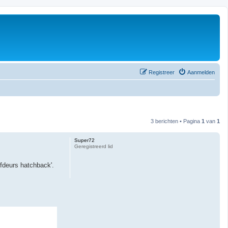
Registreer
Aanmelden
3 berichten • Pagina
1
van
1
Super72
Geregistreerd lid
jfdeurs hatchback'.