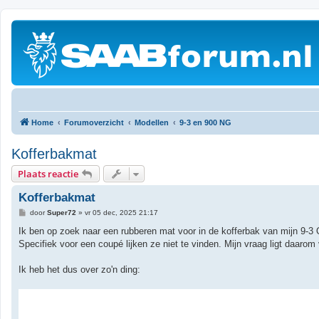
Home
Forumoverzicht
Modellen
9-3 en 900 NG
Kofferbakmat
Plaats reactie
Kofferbakmat
B
door
Super72
»
vr 05 dec, 2025 21:17
e
r
Ik ben op zoek naar een rubberen mat voor in de kofferbak van mijn 9-3 
i
Specifiek voor een coupé lijken ze niet te vinden. Mijn vraag ligt daaro
c
h
t
Ik heb het dus over zo'n ding: