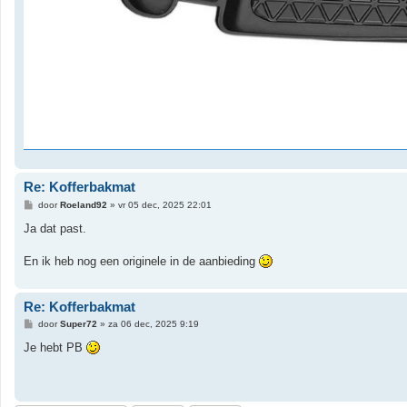
Re: Kofferbakmat
B
door
Roeland92
»
vr 05 dec, 2025 22:01
e
r
Ja dat past.
i
c
h
En ik heb nog een originele in de aanbieding
t
Re: Kofferbakmat
B
door
Super72
»
za 06 dec, 2025 9:19
e
r
Je hebt PB
i
c
h
t