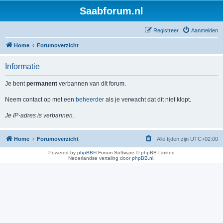
Saabforum.nl
Registreer
Aanmelden
Home
Forumoverzicht
Informatie
Je bent
permanent
verbannen van dit forum.
Neem contact op met een
beheerder
als je verwacht dat dit niet klopt.
Je IP-adres is verbannen.
Home
Forumoverzicht
Alle tijden zijn
UTC+02:00
Powered by
phpBB
® Forum Software © phpBB Limited
Nederlandse vertaling door
phpBB.nl
.