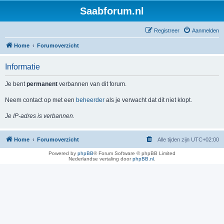
Saabforum.nl
Registreer
Aanmelden
Home
Forumoverzicht
Informatie
Je bent
permanent
verbannen van dit forum.
Neem contact op met een
beheerder
als je verwacht dat dit niet klopt.
Je IP-adres is verbannen.
Home
Forumoverzicht
Alle tijden zijn
UTC+02:00
Powered by
phpBB
® Forum Software © phpBB Limited
Nederlandse vertaling door
phpBB.nl
.