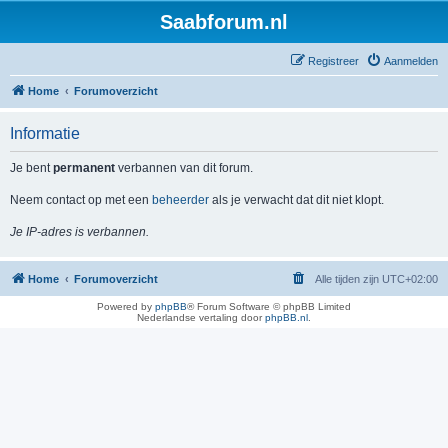
Saabforum.nl
Registreer
Aanmelden
Home
Forumoverzicht
Informatie
Je bent
permanent
verbannen van dit forum.
Neem contact op met een
beheerder
als je verwacht dat dit niet klopt.
Je IP-adres is verbannen.
Home
Forumoverzicht
Alle tijden zijn
UTC+02:00
Powered by
phpBB
® Forum Software © phpBB Limited
Nederlandse vertaling door
phpBB.nl
.