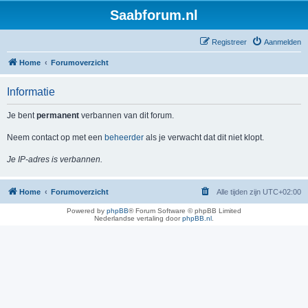
Saabforum.nl
Registreer
Aanmelden
Home
Forumoverzicht
Informatie
Je bent
permanent
verbannen van dit forum.
Neem contact op met een
beheerder
als je verwacht dat dit niet klopt.
Je IP-adres is verbannen.
Home
Forumoverzicht
Alle tijden zijn
UTC+02:00
Powered by
phpBB
® Forum Software © phpBB Limited
Nederlandse vertaling door
phpBB.nl
.