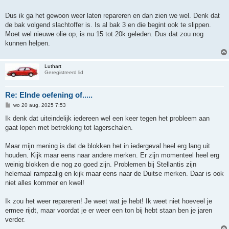
Dus ik ga het gewoon weer laten repareren en dan zien we wel. Denk dat
de bak volgend slachtoffer is. Is al bak 3 en die begint ook te slippen.
Moet wel nieuwe olie op, is nu 15 tot 20k geleden. Dus dat zou nog
kunnen helpen.
Luthart
Geregistreerd lid
Re: EInde oefening of.....
B
wo 20 aug, 2025 7:53
e
r
Ik denk dat uiteindelijk iedereen wel een keer tegen het probleem aan
i
gaat lopen met betrekking tot lagerschalen.
c
h
t
Maar mijn mening is dat de blokken het in iedergeval heel erg lang uit
houden. Kijk maar eens naar andere merken. Er zijn momenteel heel erg
weinig blokken die nog zo goed zijn. Problemen bij Stellantis zijn
helemaal rampzalig en kijk maar eens naar de Duitse merken. Daar is ook
niet alles kommer en kwel!
Ik zou het weer repareren! Je weet wat je hebt! Ik weet niet hoeveel je
ermee rijdt, maar voordat je er weer een ton bij hebt staan ben je jaren
verder.