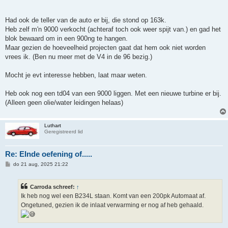
Had ook de teller van de auto er bij, die stond op 163k.
Heb zelf m'n 9000 verkocht (achteraf toch ook weer spijt van.) en gad het
blok bewaard om in een 900ng te hangen.
Maar gezien de hoeveelheid projecten gaat dat hem ook niet worden
vrees ik. (Ben nu meer met de V4 in de 96 bezig.)
Mocht je evt interesse hebben, laat maar weten.
Heb ook nog een td04 van een 9000 liggen. Met een nieuwe turbine er bij.
(Alleen geen olie/water leidingen helaas)
Luthart
Geregistreerd lid
Re: EInde oefening of.....
B
do 21 aug, 2025 21:22
e
r
i
Carroda schreef:
↑
c
h
Ik heb nog wel een B234L staan. Komt van een 200pk Automaat af.
t
Ongetuned, gezien ik de inlaat verwarming er nog af heb gehaald.