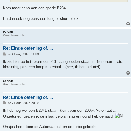
Kom maar eens aan een goede B234…
En dan ook nog eens een long of short block…
PJ Cats
Geregistreerd lid
Re: EInde oefening of.....
B
do 21 aug, 2025 11:09
e
r
Ik zie hier op het forum een 2.3T aangeboden staan in Brummen. Extra
i
blok erbij, plus een hoop materiaal... (nee, ik ben het niet)
c
h
t
Carroda
Geregistreerd lid
Re: EInde oefening of.....
B
do 21 aug, 2025 20:08
e
r
Ik heb nog wel een B234L staan. Komt van een 200pk Automaat af.
i
Ongetuned, gezien ik de inlaat verwarming er nog af heb gehaald.
c
h
t
Onsjos heeft toen de Automaatbak en de turbo gekocht.