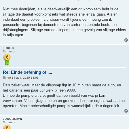
Niet mee doorrijden, als je daadwerkelijk een drukprobleem hebt is de
slijtage die daaruit voortkomt iets wat steeds sneller zal gaan. Als er
inderdaad een probleem zichtbaar wordt tijdens een meting zou ik
persoonlijk beginnen bij demonteren van carter en controle hoofd- en
drijfstanglagers. Slijtage van de oliepomp is een gevolg van slijtage elders
in mijn ogen.
9000-95
Donateur
Re: EInde oefening of.....
B
do 14 aug, 2025 18:01
e
r
Da's zeker waar. Maar de oliepomp ligt in 10 minuten naast de auto, en
i
het carter is een paar uur werk bij een 9000.
c
h
En hoe de pomp eruit ziet geeft dan een beeld van wat je kan
t
verwachten. Veel slijtage sporen en groeven, dan is er ergens wat aan het
opvreten. Mooie onbeschadigde pomp is waarschijnlijk de o-ringen lek.
90002.3Griffin
Donateur