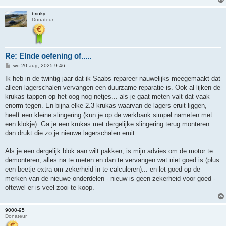
brinky
Donateur
Re: EInde oefening of.....
B
wo 20 aug, 2025 9:46
e
r
Ik heb in de twintig jaar dat ik Saabs repareer nauwelijks meegemaakt dat
i
alleen lagerschalen vervangen een duurzame reparatie is. Ook al lijken de
c
h
krukas tappen op het oog nog netjes... als je gaat meten valt dat vaak
t
enorm tegen. En bijna elke 2.3 krukas waarvan de lagers eruit liggen,
heeft een kleine slingering (kun je op de werkbank simpel nameten met
een klokje). Ga je een krukas met dergelijke slingering terug monteren
dan drukt die zo je nieuwe lagerschalen eruit.
Als je een dergelijk blok aan wilt pakken, is mijn advies om de motor te
demonteren, alles na te meten en dan te vervangen wat niet goed is (plus
een beetje extra om zekerheid in te calculeren)... en let goed op de
merken van de nieuwe onderdelen - nieuw is geen zekerheid voor goed -
oftewel er is veel zooi te koop.
9000-95
Donateur