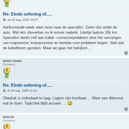
Re: EInde oefening of.....
B
za 16 aug, 2025 10:07
e
r
Aankomende week weer even naar de specialist. Geen olie onder de
i
auto. Wel iets olieverlies nu ik erover nadenk. Litertje laatste 10k km.
c
h
Specialist denkt zelf aan kabel- connectorprobleem door het vervangen
t
van mapsensor, krukassensor en lambda voor probleem begon. Veel aan
de kabelboom gezeten. Maar we gaan het bekijken...
90002.3Griffin
Donateur
Re: EInde oefening of.....
B
di 19 aug, 2025 11:41
e
r
Oliedruk is inderdaad te laag. Lagers zijn hoorbaar.... Weer een dilemma
i
wat te doen. Topictitel blijft actueel.....
c
h
t
9000-95
Donateur