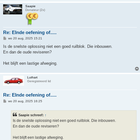
Saapie
Donateur (2x)
Re: EInde oefening of.....
B
wo 20 aug, 2025 15:21
e
r
Is de snelste oplossing niet een goed ruilblok. Die inbouwen.
i
En dan de oude reviseren?
c
h
t
Het blijft een lastige afweging.
Luthart
Geregistreerd lid
Re: EInde oefening of.....
B
wo 20 aug, 2025 16:25
e
r
i
Saapie schreef:
↑
c
h
Is de snelste oplossing niet een goed ruilblok. Die inbouwen.
t
En dan de oude reviseren?
Het blijft een lastige afweging.