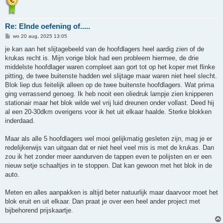
Re: EInde oefening of.....
B
wo 20 aug, 2025 13:05
e
r
je kan aan het slijtagebeeld van de hoofdlagers heel aardig zien of de
i
krukas recht is. Mijn vorige blok had een probleem hiermee, de drie
c
h
middelste hoofdlager waren compleet aan gort tot op het koper met flinke
t
pitting, de twee buitenste hadden wel slijtage maar waren niet heel slecht.
Blok liep dus feitelijk alleen op de twee buitenste hoofdlagers. Wat prima
ging verrassend genoeg. Ik heb nooit een oliedruk lampje zien knipperen
stationair maar het blok wilde wel vrij luid dreunen onder vollast. Deed hij
al een 20-30dkm overigens voor ik het uit elkaar haalde. Sterke blokken
inderdaad.
Maar als alle 5 hoofdlagers wel mooi gelijkmatig gesleten zijn, mag je er
redelijkerwijs van uitgaan dat er niet heel veel mis is met de krukas. Dan
zou ik het zonder meer aandurven de tappen even te polijsten en er een
nieuw setje schaaltjes in te stoppen. Dat kan gewoon met het blok in de
auto.
Meten en alles aanpakken is altijd beter natuurlijk maar daarvoor moet het
blok eruit en uit elkaar. Dan praat je over een heel ander project met
bijbehorend prijskaartje.