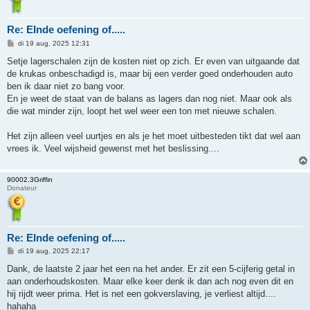
Re: EInde oefening of.....
B
di 19 aug, 2025 12:31
e
r
Setje lagerschalen zijn de kosten niet op zich. Er even van uitgaande dat
i
de krukas onbeschadigd is, maar bij een verder goed onderhouden auto
c
h
ben ik daar niet zo bang voor.
t
En je weet de staat van de balans as lagers dan nog niet. Maar ook als
die wat minder zijn, loopt het wel weer een ton met nieuwe schalen.
Het zijn alleen veel uurtjes en als je het moet uitbesteden tikt dat wel aan
vrees ik. Veel wijsheid gewenst met het beslissing....
90002.3Griffin
Donateur
Re: EInde oefening of.....
B
di 19 aug, 2025 22:17
e
r
Dank, de laatste 2 jaar het een na het ander. Er zit een 5-cijferig getal in
i
aan onderhoudskosten. Maar elke keer denk ik dan ach nog even dit en
c
h
hij rijdt weer prima. Het is net een gokverslaving, je verliest altijd....
t
hahaha