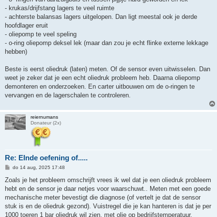
- krukas/drijfstang lagers te veel ruimte
- achterste balansas lagers uitgelopen. Dan ligt meestal ook je derde
hoofdlager eruit
- oliepomp te veel speling
- o-ring oliepomp deksel lek (maar dan zou je echt flinke externe lekkage
hebben)
Beste is eerst oliedruk (laten) meten. Of de sensor even uitwisselen. Dan
weet je zeker dat je een echt oliedruk probleem heb. Daarna oliepomp
demonteren en onderzoeken. En carter uitbouwen om de o-ringen te
vervangen en de lagerschalen te controleren.
reiernumans
Donateur (2x)
Re: EInde oefening of.....
B
do 14 aug, 2025 17:48
e
r
Zoals je het probleem omschrijft vrees ik wel dat je een oliedruk probleem
i
hebt en de sensor je daar netjes voor waarschuwt.. Meten met een goede
c
h
mechanische meter bevestigt die diagnose (of vertelt je dat de sensor
t
stuk is en de oliedruk gezond). Vuistregel die je kan hanteren is dat je per
1000 toeren 1 bar oliedruk wil zien, met olie op bedrijfstemperatuur.