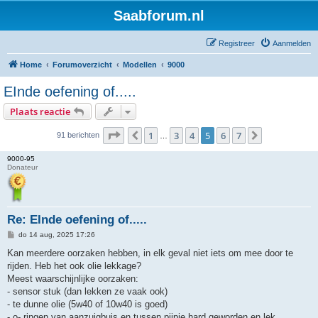
Saabforum.nl
Registreer
Aanmelden
Home
Forumoverzicht
Modellen
9000
EInde oefening of.....
Plaats reactie
Pagina
5
van
7
1
3
4
5
6
7
Vorige
Volgende
91 berichten
…
9000-95
Donateur
Re: EInde oefening of.....
B
do 14 aug, 2025 17:26
e
r
Kan meerdere oorzaken hebben, in elk geval niet iets om mee door te
i
rijden. Heb het ook olie lekkage?
c
h
Meest waarschijnlijke oorzaken:
t
- sensor stuk (dan lekken ze vaak ook)
- te dunne olie (5w40 of 10w40 is goed)
- o- ringen van aanzuigbuis en tussen pijpje hard geworden en lek