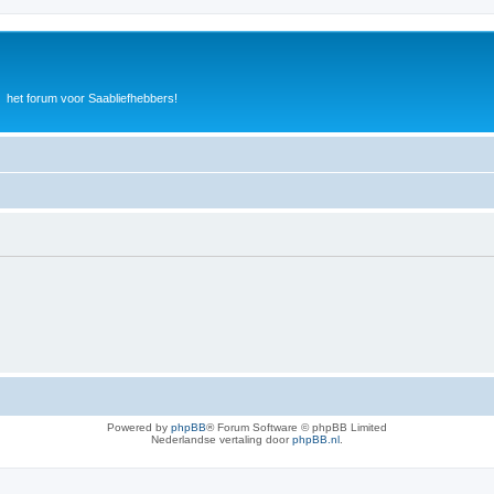
het forum voor Saabliefhebbers!
Powered by
phpBB
® Forum Software © phpBB Limited
Nederlandse vertaling door
phpBB.nl
.