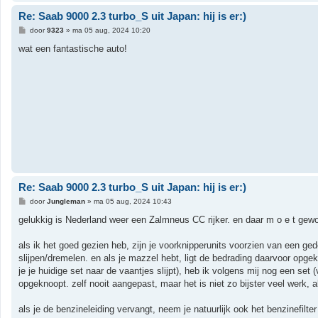
Re: Saab 9000 2.3 turbo_S uit Japan: hij is er:)
B
door
9323
»
ma 05 aug, 2024 10:20
e
r
wat een fantastische auto!
i
c
h
t
Re: Saab 9000 2.3 turbo_S uit Japan: hij is er:)
B
door
Jungleman
»
ma 05 aug, 2024 10:43
e
r
gelukkig is Nederland weer een Zalmneus CC rijker. en daar m o e t gewoo
i
c
h
als ik het goed gezien heb, zijn je voorknipperunits voorzien van een gede
t
slijpen/dremelen. en als je mazzel hebt, ligt de bedrading daarvoor opgekn
je je huidige set naar de vaantjes slijpt), heb ik volgens mij nog een set
opgeknoopt. zelf nooit aangepast, maar het is niet zo bijster veel werk, all
als je de benzineleiding vervangt, neem je natuurlijk ook het benzinefilte