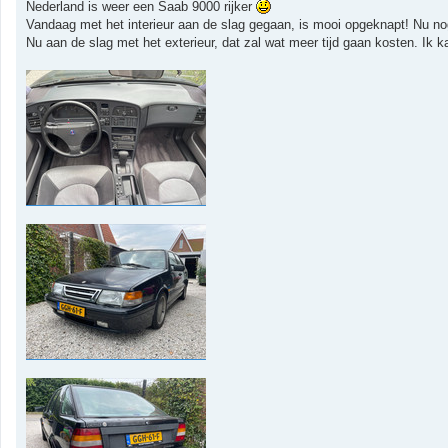
r
Nederland is weer een Saab 9000 rijker
i
Vandaag met het interieur aan de slag gegaan, is mooi opgeknapt! Nu no
c
h
Nu aan de slag met het exterieur, dat zal wat meer tijd gaan kosten. Ik kan
t