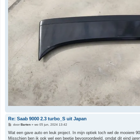
Re: Saab 9000 2.3 turbo_S uit Japan
B
door
Barten
»
wo 05 jun, 2024 13:42
e
r
Wat een gave auto en leuk project. In mijn optiek toch wel de mooiere 90
i
Misschien ben ik ook wel een beetje bevooroordeeld, omdat dit eind jare
c