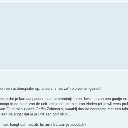
n een achterspoiler op, anders is het zo'n blotebillen-gezicht.
elte dat je kan aanpassen naar achteruitrijlichten. kwestie van een gaatje en fi
oopt in de buurt van de unit. als je de unit niet kan vinden (of je wil eens pr
 (van 2) uit mijn zwarte Griffin Zalmneus, waarbij dus de bedrading met een fa
een de angst dat je je unit aan gort slijpt...
r mee. hangt dat, net als bij mijn CC aan je accubak?