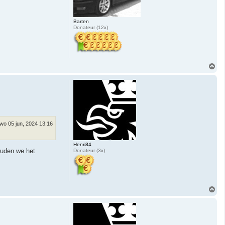
Barten
Donateur (12x)
O
m
h
o
o
g
wo 05 jun, 2024 13:16
Henri84
ouden we het
Donateur (3x)
O
m
h
o
o
g