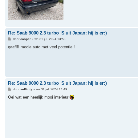
Re: Saab 9000 2.3 turbo_S uit Japan: hij is er:)
B
door
caspar
»
wo 31 jul, 2024 13:53
e
r
gaaf!!! mooie auto met veel potentie !
i
c
h
t
Re: Saab 9000 2.3 turbo_S uit Japan: hij is er:)
B
door
vel0city
»
wo 31 jul, 2024 14:49
e
r
Oei wat een heerlijk mooi interieur
i
c
h
t