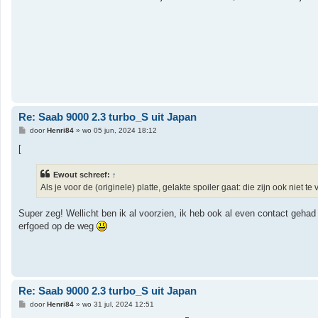
h
t
Re: Saab 9000 2.3 turbo_S uit Japan
B
door
Henri84
»
wo 05 jun, 2024 18:12
e
r
[
i
c
h
Ewout schreef:
↑
t
Als je voor de (originele) platte, gelakte spoiler gaat: die zijn ook niet t
Super zeg! Wellicht ben ik al voorzien, ik heb ook al even contact gehad
erfgoed op de weg
Re: Saab 9000 2.3 turbo_S uit Japan
B
door
Henri84
»
wo 31 jul, 2024 12:51
e