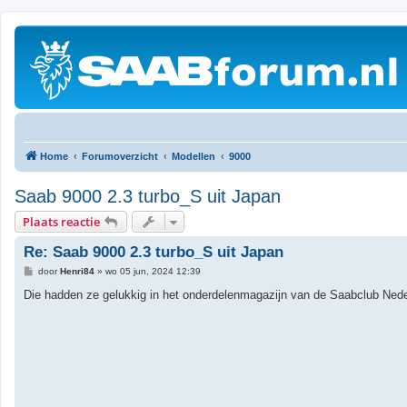
Home
Forumoverzicht
Modellen
9000
Saab 9000 2.3 turbo_S uit Japan
Plaats reactie
Re: Saab 9000 2.3 turbo_S uit Japan
B
door
Henri84
»
wo 05 jun, 2024 12:39
e
r
Die hadden ze gelukkig in het onderdelenmagazijn van de Saabclub Neder
i
c
h
t