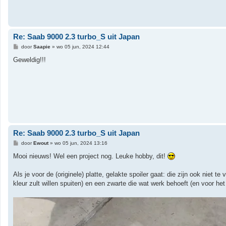
Re: Saab 9000 2.3 turbo_S uit Japan
B
door
Saapie
»
wo 05 jun, 2024 12:44
e
r
Geweldig!!!
i
c
h
t
Re: Saab 9000 2.3 turbo_S uit Japan
B
door
Ewout
»
wo 05 jun, 2024 13:16
e
r
Mooi nieuws! Wel een project nog. Leuke hobby, dit!
i
c
h
Als je voor de (originele) platte, gelakte spoiler gaat: die zijn ook niet t
t
kleur zult willen spuiten) en een zwarte die wat werk behoeft (en voor h