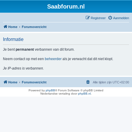
Saabforum.nl
Registreer
Aanmelden
Home
Forumoverzicht
Informatie
Je bent
permanent
verbannen van dit forum.
Neem contact op met een
beheerder
als je verwacht dat dit niet klopt.
Je IP-adres is verbannen.
Home
Forumoverzicht
Alle tijden zijn
UTC+02:00
Powered by
phpBB
® Forum Software © phpBB Limited
Nederlandse vertaling door
phpBB.nl
.