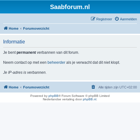
Saabforum.nl
Registreer
Aanmelden
Home
Forumoverzicht
Informatie
Je bent
permanent
verbannen van dit forum.
Neem contact op met een
beheerder
als je verwacht dat dit niet klopt.
Je IP-adres is verbannen.
Home
Forumoverzicht
Alle tijden zijn
UTC+02:00
Powered by
phpBB
® Forum Software © phpBB Limited
Nederlandse vertaling door
phpBB.nl
.