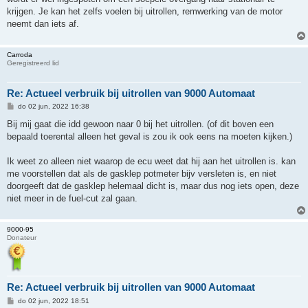
t
krijgen. Je kan het zelfs voelen bij uitrollen, remwerking van de motor
neemt dan iets af.
Carroda
Geregistreerd lid
Re: Actueel verbruik bij uitrollen van 9000 Automaat
B
do 02 jun, 2022 16:38
e
r
Bij mij gaat die idd gewoon naar 0 bij het uitrollen. (of dit boven een
i
bepaald toerental alleen het geval is zou ik ook eens na moeten kijken.)
c
h
t
Ik weet zo alleen niet waarop de ecu weet dat hij aan het uitrollen is. kan
me voorstellen dat als de gasklep potmeter bijv versleten is, en niet
doorgeeft dat de gasklep helemaal dicht is, maar dus nog iets open, deze
niet meer in de fuel-cut zal gaan.
9000-95
Donateur
Re: Actueel verbruik bij uitrollen van 9000 Automaat
B
do 02 jun, 2022 18:51