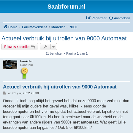
Saabforum.nl
Registreer
Aanmelden
Home
Forumoverzicht
Modellen
9000
Actueel verbruik bij uitrollen van 9000 Automaat
Plaats reactie
11 berichten • Pagina
1
van
1
Henk-Jan
Donateur
Actueel verbruik bij uitrollen van 9000 Automaat
B
wo 01 jun, 2022 23:39
e
r
Omdat ik toch nog altijd het gevoel heb dat onze 9000 meer verbruikt dan
i
vroeger bij mijn ouders het geval was, klikte ik eens door de
c
h
boordcomputer en het viel me op dat het actueel verbruik bij uitrollen niet
t
terug gaat naar 0l/100km. Nu ben ik benieuwd naar de waarheid en de
ervaringen van andere rijders van
9000s met automaat.
Wat geeft jullie
boordcomputer aan bij gas los? Ook 5 of 6l/100km?