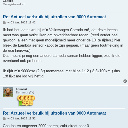
Carroda
Geregistreerd lid
Re: Actueel verbruik bij uitrollen van 9000 Automaat
B
vr 03 jun, 2022 11:42
e
r
Ik had het laatst wel bij m'n Volkswagen Corrado vr6, dat deze ineens
i
meer was gaan verbruiken om onverklaarbare reden. (reed verder heel
c
h
gewoon, alleen met geen mogelijkheid meer onder de 10l te rijden.) hier
t
bleek de Lambda sensor kapot te zijn gegaan. (maar geen foutmelding in
de ecu hierover.)
Dus mocht je nog een andere Lambda sensor hebben liggen, zou ik die
eventueel ook proberen.
Ik rijdt m'n 9000cse (2.3t) momenteel met bijna 1:12 ( 8.5l/100km ) dus
1:8 lijkt me idd vrij heftig.
hermank
Donateur (7x)
Re: Actueel verbruik bij uitrollen van 9000 Automaat
B
vr 03 jun, 2022 11:52
e
r
Gas los en ongeveer 2000 toeren; zakt direct naar 0