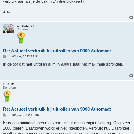
verbruik aan als je de bak in z'n drie blokkeert?
Alex
Christiaan94
Donateur
Re: Actueel verbruik bij uitrollen van 9000 Automaat
B
do 02 jun, 2022 14:51
e
r
Ik geloof dat met uitrollen al mijn 9000's naar het maximale sprongen...
i
c
h
t
9000-95
Donateur
Re: Actueel verbruik bij uitrollen van 9000 Automaat
B
do 02 jun, 2022 16:06
e
r
Er is een minimaal toerental voor fuelcut during engine braking. Ongeveer
i
1600 toeren. Daarboven wordt er niet ingespoten, verbruik nul. Daaronder
c
h
wordt er wel ingespoten om een soepele overgang naar stationair te