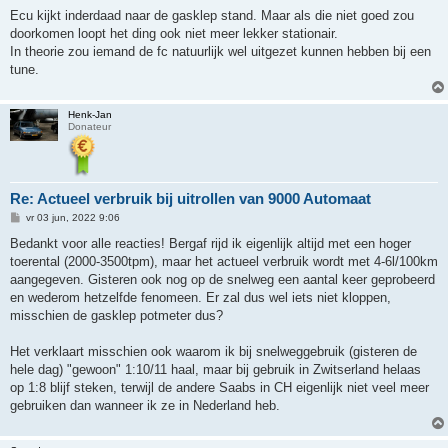
e
r
Ecu kijkt inderdaad naar de gasklep stand. Maar als die niet goed zou
i
doorkomen loopt het ding ook niet meer lekker stationair.
c
h
In theorie zou iemand de fc natuurlijk wel uitgezet kunnen hebben bij een
t
tune.
Henk-Jan
Donateur
Re: Actueel verbruik bij uitrollen van 9000 Automaat
B
vr 03 jun, 2022 9:06
e
r
Bedankt voor alle reacties! Bergaf rijd ik eigenlijk altijd met een hoger
i
toerental (2000-3500tpm), maar het actueel verbruik wordt met 4-6l/100km
c
h
aangegeven. Gisteren ook nog op de snelweg een aantal keer geprobeerd
t
en wederom hetzelfde fenomeen. Er zal dus wel iets niet kloppen,
misschien de gasklep potmeter dus?
Het verklaart misschien ook waarom ik bij snelweggebruik (gisteren de
hele dag) "gewoon" 1:10/11 haal, maar bij gebruik in Zwitserland helaas
op 1:8 blijf steken, terwijl de andere Saabs in CH eigenlijk niet veel meer
gebruiken dan wanneer ik ze in Nederland heb.