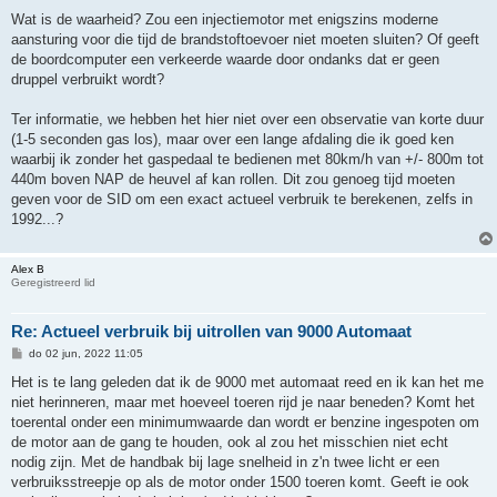
Wat is de waarheid? Zou een injectiemotor met enigszins moderne
aansturing voor die tijd de brandstoftoevoer niet moeten sluiten? Of geeft
de boordcomputer een verkeerde waarde door ondanks dat er geen
druppel verbruikt wordt?
Ter informatie, we hebben het hier niet over een observatie van korte duur
(1-5 seconden gas los), maar over een lange afdaling die ik goed ken
waarbij ik zonder het gaspedaal te bedienen met 80km/h van +/- 800m tot
440m boven NAP de heuvel af kan rollen. Dit zou genoeg tijd moeten
geven voor de SID om een exact actueel verbruik te berekenen, zelfs in
1992...?
Alex B
Geregistreerd lid
Re: Actueel verbruik bij uitrollen van 9000 Automaat
B
do 02 jun, 2022 11:05
e
r
Het is te lang geleden dat ik de 9000 met automaat reed en ik kan het me
i
niet herinneren, maar met hoeveel toeren rijd je naar beneden? Komt het
c
h
toerental onder een minimumwaarde dan wordt er benzine ingespoten om
t
de motor aan de gang te houden, ook al zou het misschien niet echt
nodig zijn. Met de handbak bij lage snelheid in z'n twee licht er een
verbruiksstreepje op als de motor onder 1500 toeren komt. Geeft ie ook