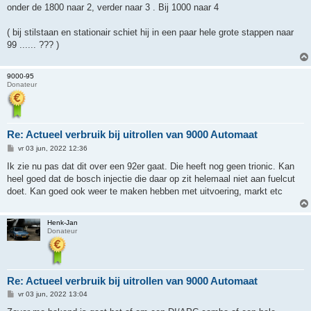
i
onder de 1800 naar 2, verder naar 3 . Bij 1000 naar 4
c
h
t
( bij stilstaan en stationair schiet hij in een paar hele grote stappen naar
99 ...... ??? )
9000-95
Donateur
Re: Actueel verbruik bij uitrollen van 9000 Automaat
B
vr 03 jun, 2022 12:36
e
r
Ik zie nu pas dat dit over een 92er gaat. Die heeft nog geen trionic. Kan
i
heel goed dat de bosch injectie die daar op zit helemaal niet aan fuelcut
c
h
doet. Kan goed ook weer te maken hebben met uitvoering, markt etc
t
Henk-Jan
Donateur
Re: Actueel verbruik bij uitrollen van 9000 Automaat
B
vr 03 jun, 2022 13:04
e
r