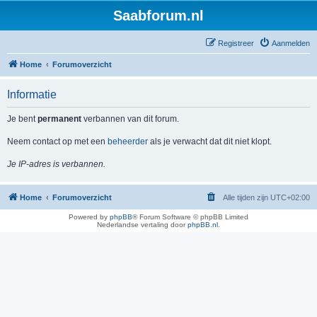
Saabforum.nl
Registreer
Aanmelden
Home
Forumoverzicht
Informatie
Je bent
permanent
verbannen van dit forum.
Neem contact op met een
beheerder
als je verwacht dat dit niet klopt.
Je IP-adres is verbannen.
Home
Forumoverzicht
Alle tijden zijn
UTC+02:00
Powered by
phpBB
® Forum Software © phpBB Limited
Nederlandse vertaling door
phpBB.nl
.