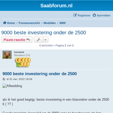
Saabforum.nl
Registreer
Aanmelden
Home
Forumoverzicht
Modellen
9000
9000 beste investering onder de 2500
Plaats reactie
6 berichten • Pagina
1
van
1
hermank
Donateur (7x)
9000 beste investering onder de 2500
B
di 31 mei, 2022 19:09
e
r
i
c
h
t
als ik het goed begrijp; beste investering in een klassieker onder de 2500
€ ( ?? )