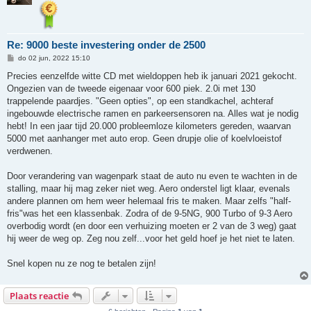
Re: 9000 beste investering onder de 2500
B
do 02 jun, 2022 15:10
e
r
Precies eenzelfde witte CD met wieldoppen heb ik januari 2021 gekocht.
i
Ongezien van de tweede eigenaar voor 600 piek. 2.0i met 130
c
h
trappelende paardjes. "Geen opties", op een standkachel, achteraf
t
ingebouwde electrische ramen en parkeersensoren na. Alles wat je nodig
hebt! In een jaar tijd 20.000 probleemloze kilometers gereden, waarvan
5000 met aanhanger met auto erop. Geen drupje olie of koelvloeistof
verdwenen.
Door verandering van wagenpark staat de auto nu even te wachten in de
stalling, maar hij mag zeker niet weg. Aero onderstel ligt klaar, evenals
andere plannen om hem weer helemaal fris te maken. Maar zelfs "half-
fris"was het een klassenbak. Zodra of de 9-5NG, 900 Turbo of 9-3 Aero
overbodig wordt (en door een verhuizing moeten er 2 van de 3 weg) gaat
hij weer de weg op. Zeg nou zelf...voor het geld hoef je het niet te laten.
Snel kopen nu ze nog te betalen zijn!
Plaats reactie