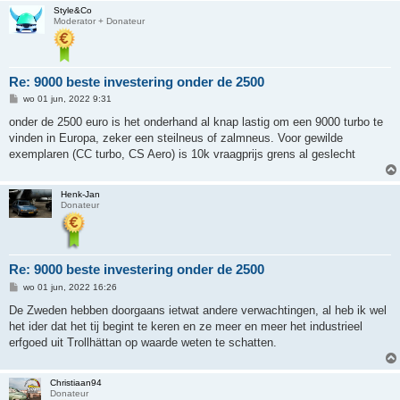
Style&Co
Moderator + Donateur
Re: 9000 beste investering onder de 2500
B
wo 01 jun, 2022 9:31
e
r
onder de 2500 euro is het onderhand al knap lastig om een 9000 turbo te
i
vinden in Europa, zeker een steilneus of zalmneus. Voor gewilde
c
h
exemplaren (CC turbo, CS Aero) is 10k vraagprijs grens al geslecht
t
Henk-Jan
Donateur
Re: 9000 beste investering onder de 2500
B
wo 01 jun, 2022 16:26
e
r
De Zweden hebben doorgaans ietwat andere verwachtingen, al heb ik wel
i
het ider dat het tij begint te keren en ze meer en meer het industrieel
c
h
erfgoed uit Trollhättan op waarde weten te schatten.
t
Christiaan94
Donateur