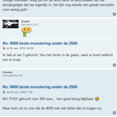
Google translate: hoog tijd om de 9000 eens te beschouwen als het
designgadget dat het eigenlijk is. het lijkt nog steeds een goede non-turbo
voor weinig geld
Saapie
Donateur (2x)
Re: 9000 beste investering onder de 2500
B
di 31 mei, 2022 19:29
e
r
Ik heb er net 3 gekocht. Hou het forum in de gaten, want er komt wellicht
i
een te koop..
c
h
t
Carroda
Geregistreerd lid
Re: 9000 beste investering onder de 2500
B
wo 01 jun, 2022 7:31
e
r
M'n 'FIXA' gekocht voor 300 euro... ben goed bezig blijkbaar.
i
c
h
Maar leuk om te zien dat de 9000 ook wat liefde lijkt te krijgen nu.
t