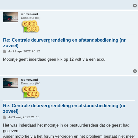
c
h
t
redmervand
Donateur (6x)
Re: Centrale deurvergrendeling en afstandsbediening (nr
zoveel)
B
do 21 apr, 2022 20:12
e
r
Motortje geeft inderdaad geen kik op 12 volt via een accu
i
c
h
t
redmervand
Donateur (6x)
Re: Centrale deurvergrendeling en afstandsbediening (nr
zoveel)
B
di 03 mei, 2022 21:45
e
r
Het was inderdaad het motortje in de bestuurdersdeur dat de geest had
i
gegeven.
c
h
Ander motortje via het forum verkregen en het probleem bestaat niet meer