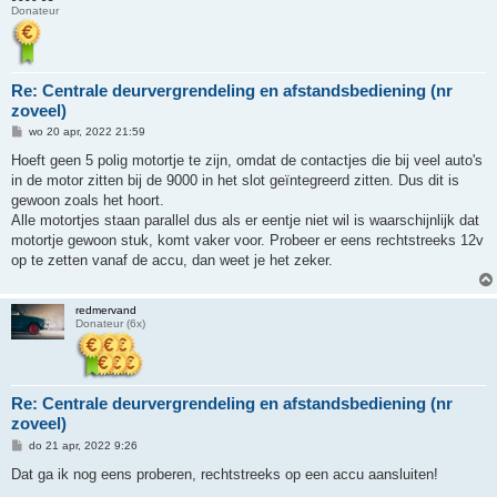
Donateur
Re: Centrale deurvergrendeling en afstandsbediening (nr
zoveel)
B
wo 20 apr, 2022 21:59
e
r
Hoeft geen 5 polig motortje te zijn, omdat de contactjes die bij veel auto's
i
in de motor zitten bij de 9000 in het slot geïntegreerd zitten. Dus dit is
c
h
gewoon zoals het hoort.
t
Alle motortjes staan parallel dus als er eentje niet wil is waarschijnlijk dat
motortje gewoon stuk, komt vaker voor. Probeer er eens rechtstreeks 12v
op te zetten vanaf de accu, dan weet je het zeker.
redmervand
Donateur (6x)
Re: Centrale deurvergrendeling en afstandsbediening (nr
zoveel)
B
do 21 apr, 2022 9:26
e
r
Dat ga ik nog eens proberen, rechtstreeks op een accu aansluiten!
i