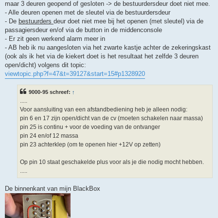
maar 3 deuren geopend of gesloten -> de bestuurdersdeur doet niet mee.
- Alle deuren openen met de sleutel via de bestuurdersdeur
- De
bestuurders
deur doet niet mee bij het openen (met sleutel) via de
passagiersdeur en/of via de button in de middenconsole
- Er zit geen werkend alarm meer in
- AB heb ik nu aangesloten via het zwarte kastje achter de zekeringskast
(ook als ik het via de kiekert doet is het resultaat het zelfde 3 deuren
open/dicht) volgens dit topic:
viewtopic.php?f=47&t=39127&start=15#p1328920
9000-95 schreef:
↑
.....
Voor aansluiting van een afstandbediening heb je alleen nodig:
pin 6 en 17 zijn open/dicht van de cv (moeten schakelen naar massa)
pin 25 is continu + voor de voeding van de ontvanger
pin 24 en/of 12 massa
pin 23 achterklep (om te openen hier +12V op zetten)
Op pin 10 staat geschakelde plus voor als je die nodig mocht hebben.
.....
De binnenkant van mijn BlackBox