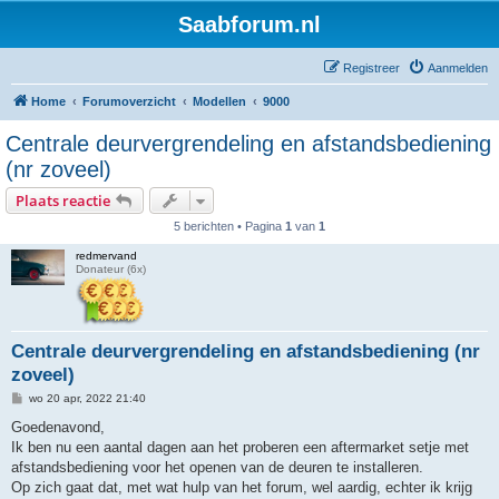
Saabforum.nl
Registreer
Aanmelden
Home
Forumoverzicht
Modellen
9000
Centrale deurvergrendeling en afstandsbediening
(nr zoveel)
Plaats reactie
5 berichten • Pagina
1
van
1
redmervand
Donateur (6x)
Centrale deurvergrendeling en afstandsbediening (nr
zoveel)
B
wo 20 apr, 2022 21:40
e
r
Goedenavond,
i
Ik ben nu een aantal dagen aan het proberen een aftermarket setje met
c
h
afstandsbediening voor het openen van de deuren te installeren.
t
Op zich gaat dat, met wat hulp van het forum, wel aardig, echter ik krijg