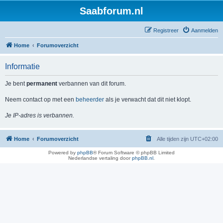
Saabforum.nl
Registreer
Aanmelden
Home
Forumoverzicht
Informatie
Je bent
permanent
verbannen van dit forum.
Neem contact op met een
beheerder
als je verwacht dat dit niet klopt.
Je IP-adres is verbannen.
Home
Forumoverzicht
Alle tijden zijn
UTC+02:00
Powered by
phpBB
® Forum Software © phpBB Limited
Nederlandse vertaling door
phpBB.nl
.