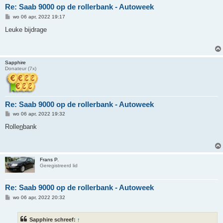
Re: Saab 9000 op de rollerbank - Autoweek
B
wo 06 apr, 2022 19:17
e
r
Leuke bijdrage
i
c
h
t
Sapphire
Donateur (7x)
Re: Saab 9000 op de rollerbank - Autoweek
B
wo 06 apr, 2022 19:32
e
r
Rolle
n
bank
i
c
h
t
Frans P.
Geregistreerd lid
Re: Saab 9000 op de rollerbank - Autoweek
B
wo 06 apr, 2022 20:32
e
r
i
Sapphire schreef:
↑
c