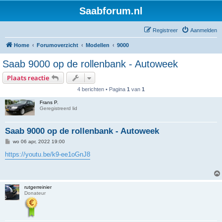
Saabforum.nl
Registreer
Aanmelden
Home
Forumoverzicht
Modellen
9000
Saab 9000 op de rollenbank - Autoweek
Plaats reactie
4 berichten • Pagina
1
van
1
Frans P.
Geregistreerd lid
Saab 9000 op de rollenbank - Autoweek
B
wo 06 apr, 2022 19:00
e
r
https://youtu.be/k9-ee1oGnJ8
i
c
h
t
rutgerreinier
Donateur