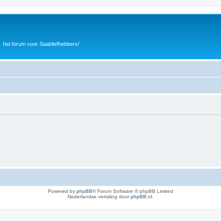
het forum voor Saabliefhebbers!
Powered by
phpBB
® Forum Software © phpBB Limited
Nederlandse vertaling door
phpBB.nl
.