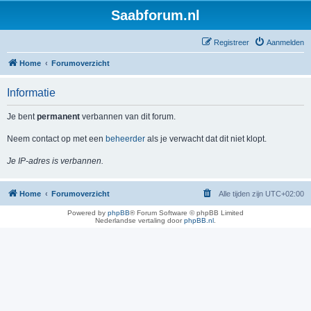
Saabforum.nl
Registreer
Aanmelden
Home
Forumoverzicht
Informatie
Je bent
permanent
verbannen van dit forum.
Neem contact op met een
beheerder
als je verwacht dat dit niet klopt.
Je IP-adres is verbannen.
Home
Forumoverzicht
Alle tijden zijn
UTC+02:00
Powered by
phpBB
® Forum Software © phpBB Limited
Nederlandse vertaling door
phpBB.nl
.