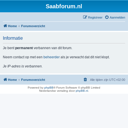
Saabforum.nl
Registreer
Aanmelden
Home
Forumoverzicht
Informatie
Je bent
permanent
verbannen van dit forum.
Neem contact op met een
beheerder
als je verwacht dat dit niet klopt.
Je IP-adres is verbannen.
Home
Forumoverzicht
Alle tijden zijn
UTC+02:00
Powered by
phpBB
® Forum Software © phpBB Limited
Nederlandse vertaling door
phpBB.nl
.