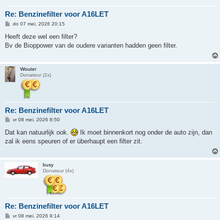
Re: Benzinefilter voor A16LET
B
do 07 mei, 2026 20:15
e
r
Heeft deze wel een filter?
i
Bv de Bioppower van de oudere varianten hadden geen filter.
c
h
t
Wouter
Donateur (2x)
Re: Benzinefilter voor A16LET
B
vr 08 mei, 2026 8:50
e
r
Dat kan natuurlijk ook.
Ik moet binnenkort nog onder de auto zijn, dan
i
zal ik eens speuren of er überhaupt een filter zit.
c
h
t
busy
Donateur (4x)
Re: Benzinefilter voor A16LET
B
vr 08 mei, 2026 9:14