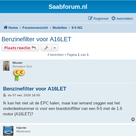
Saabforum.nl
Registreer
Aanmelden
Home
Forumoverzicht
Modellen
9-5 NG
Benzinefilter voor A16LET
Plaats reactie
4 berichten • Pagina
1
van
1
Wouter
Donateur (2x)
Benzinefilter voor A16LET
B
do 07 mei, 2026 16:00
e
r
Ik kan het niet uit de EPC halen, maar kan iemand zeggen wat het
i
onderdeelnummer is voor een brandstoffilter van een 9-5 met de 1.6
c
h
motor (A16LET)?
t
Injectie
Moderator