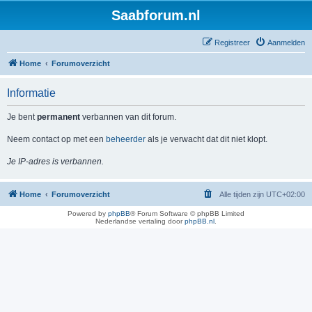
Saabforum.nl
Registreer
Aanmelden
Home
Forumoverzicht
Informatie
Je bent
permanent
verbannen van dit forum.
Neem contact op met een
beheerder
als je verwacht dat dit niet klopt.
Je IP-adres is verbannen.
Home
Forumoverzicht
Alle tijden zijn
UTC+02:00
Powered by
phpBB
® Forum Software © phpBB Limited
Nederlandse vertaling door
phpBB.nl
.