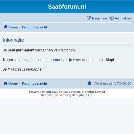
Saabforum.nl
Registreer
Aanmelden
Home
Forumoverzicht
Informatie
Je bent
permanent
verbannen van dit forum.
Neem contact op met een
beheerder
als je verwacht dat dit niet klopt.
Je IP-adres is verbannen.
Home
Forumoverzicht
Alle tijden zijn
UTC+02:00
Powered by
phpBB
® Forum Software © phpBB Limited
Nederlandse vertaling door
phpBB.nl
.