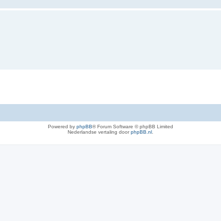
Powered by
phpBB
® Forum Software © phpBB Limited
Nederlandse vertaling door
phpBB.nl
.