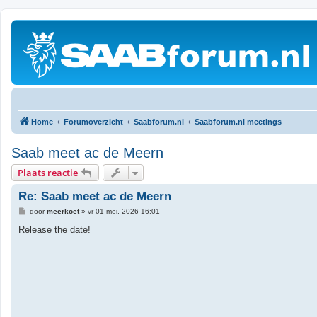
Home
Forumoverzicht
Saabforum.nl
Saabforum.nl meetings
Saab meet ac de Meern
Plaats reactie
Re: Saab meet ac de Meern
B
door
meerkoet
»
vr 01 mei, 2026 16:01
e
r
Release the date!
i
c
h
t