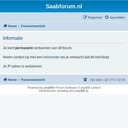
Saabforum.nl
Registreer
Aanmelden
Home
Forumoverzicht
Informatie
Je bent
permanent
verbannen van dit forum.
Neem contact op met een
beheerder
als je verwacht dat dit niet klopt.
Je IP-adres is verbannen.
Home
Forumoverzicht
Alle tijden zijn
UTC+02:00
Powered by
phpBB
® Forum Software © phpBB Limited
Nederlandse vertaling door
phpBB.nl
.