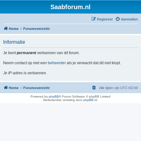
Saabforum.nl
Registreer
Aanmelden
Home
Forumoverzicht
Informatie
Je bent
permanent
verbannen van dit forum.
Neem contact op met een
beheerder
als je verwacht dat dit niet klopt.
Je IP-adres is verbannen.
Home
Forumoverzicht
Alle tijden zijn
UTC+02:00
Powered by
phpBB
® Forum Software © phpBB Limited
Nederlandse vertaling door
phpBB.nl
.