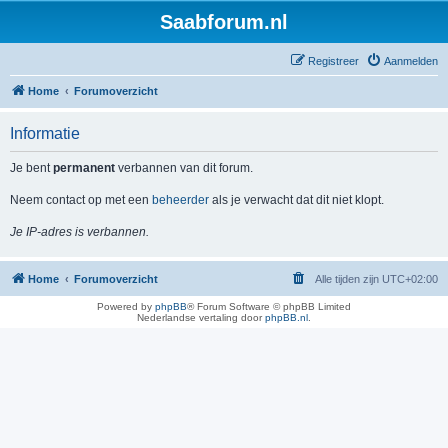
Saabforum.nl
Registreer
Aanmelden
Home
Forumoverzicht
Informatie
Je bent
permanent
verbannen van dit forum.
Neem contact op met een
beheerder
als je verwacht dat dit niet klopt.
Je IP-adres is verbannen.
Home
Forumoverzicht
Alle tijden zijn
UTC+02:00
Powered by
phpBB
® Forum Software © phpBB Limited
Nederlandse vertaling door
phpBB.nl
.