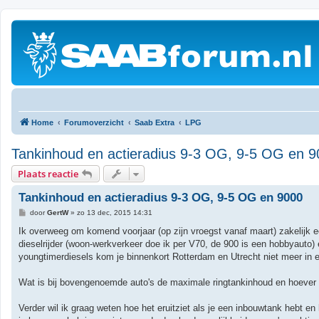
Home
Forumoverzicht
Saab Extra
LPG
Tankinhoud en actieradius 9-3 OG, 9-5 OG en 
Plaats reactie
Tankinhoud en actieradius 9-3 OG, 9-5 OG en 9000
B
door
GertW
»
zo 13 dec, 2015 14:31
e
r
Ik overweeg om komend voorjaar (op zijn vroegst vanaf maart) zakelijk ee
i
dieselrijder (woon-werkverkeer doe ik per V70, de 900 is een hobbyauto) 
c
h
youngtimerdiesels kom je binnenkort Rotterdam en Utrecht niet meer in en
t
Wat is bij bovengenoemde auto's de maximale ringtankinhoud en hoever 
Verder wil ik graag weten hoe het eruitziet als je een inbouwtank hebt e