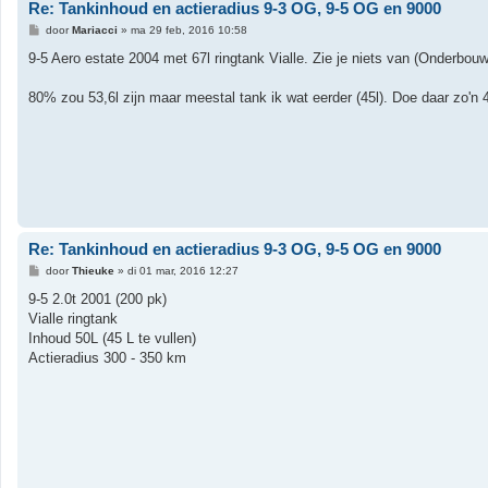
Re: Tankinhoud en actieradius 9-3 OG, 9-5 OG en 9000
B
door
Mariacci
»
ma 29 feb, 2016 10:58
e
r
9-5 Aero estate 2004 met 67l ringtank Vialle. Zie je niets van (Onderbouw
i
c
h
80% zou 53,6l zijn maar meestal tank ik wat eerder (45l). Doe daar zo'n
t
Re: Tankinhoud en actieradius 9-3 OG, 9-5 OG en 9000
B
door
Thieuke
»
di 01 mar, 2016 12:27
e
r
9-5 2.0t 2001 (200 pk)
i
Vialle ringtank
c
h
Inhoud 50L (45 L te vullen)
t
Actieradius 300 - 350 km