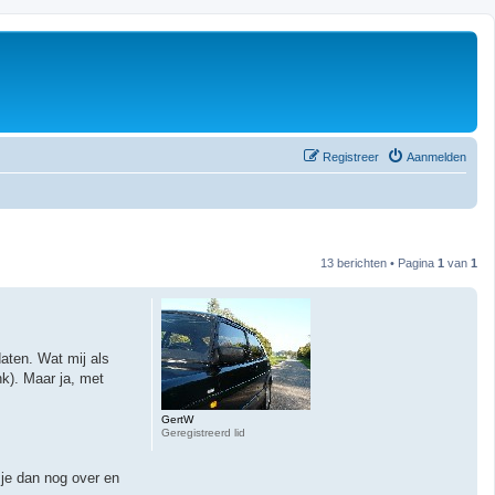
Registreer
Aanmelden
13 berichten • Pagina
1
van
1
aten. Wat mij als
nk). Maar ja, met
GertW
Geregistreerd lid
 je dan nog over en