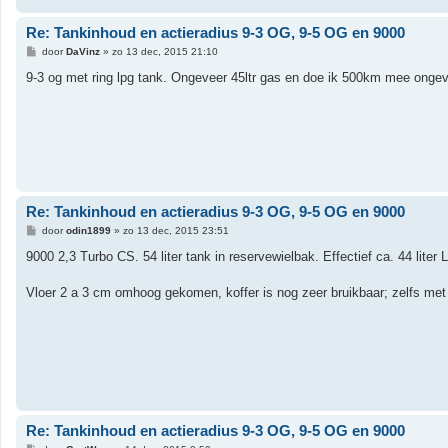
Re: Tankinhoud en actieradius 9-3 OG, 9-5 OG en 9000
B
door
DaVinz
»
zo 13 dec, 2015 21:10
e
r
9-3 og met ring lpg tank. Ongeveer 45ltr gas en doe ik 500km mee ongev
i
c
h
t
Re: Tankinhoud en actieradius 9-3 OG, 9-5 OG en 9000
B
door
odin1899
»
zo 13 dec, 2015 23:51
e
r
9000 2,3 Turbo CS. 54 liter tank in reservewielbak. Effectief ca. 44 liter
i
c
h
Vloer 2 a 3 cm omhoog gekomen, koffer is nog zeer bruikbaar; zelfs met 
t
Re: Tankinhoud en actieradius 9-3 OG, 9-5 OG en 9000