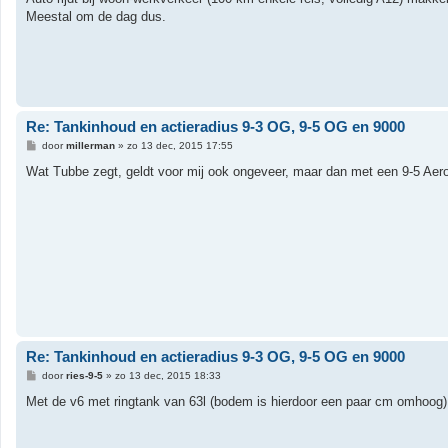
t
Meestal om de dag dus.
Re: Tankinhoud en actieradius 9-3 OG, 9-5 OG en 9000
B
door
millerman
»
zo 13 dec, 2015 17:55
e
r
Wat Tubbe zegt, geldt voor mij ook ongeveer, maar dan met een 9-5 Aero
i
c
h
t
Re: Tankinhoud en actieradius 9-3 OG, 9-5 OG en 9000
B
door
ries-9-5
»
zo 13 dec, 2015 18:33
e
r
Met de v6 met ringtank van 63l (bodem is hierdoor een paar cm omhoog)
i
c
h
t