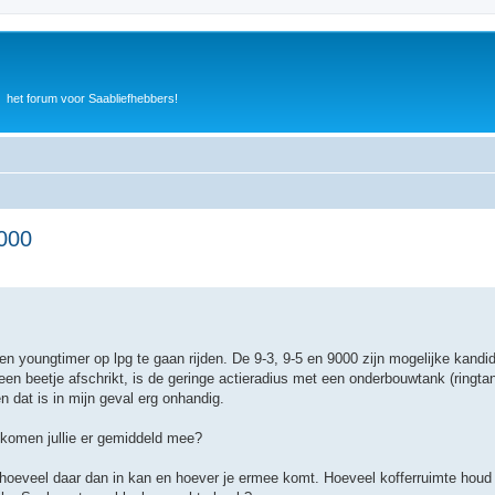
het forum voor Saabliefhebbers!
9000
n youngtimer op lpg te gaan rijden. De 9-3, 9-5 en 9000 zijn mogelijke kandid
een beetje afschrikt, is de geringe actieradius met een onderbouwtank (ringta
 dat is in mijn geval erg onhandig.
komen jullie er gemiddeld mee?
n hoeveel daar dan in kan en hoever je ermee komt. Hoeveel kofferruimte houd