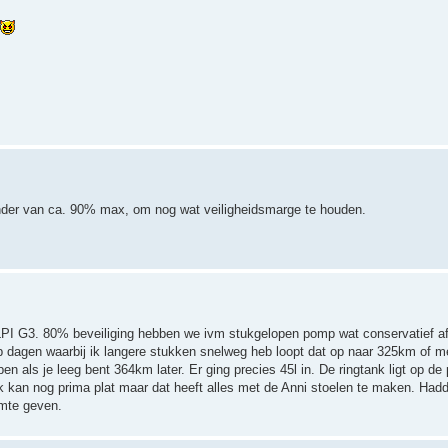
tander van ca. 90% max, om nog wat veiligheidsmarge te houden.
LPI G3. 80% beveiliging hebben we ivm stukgelopen pomp wat conservatief af l
 Op dagen waarbij ik langere stukken snelweg heb loopt dat op naar 325km of me
n als je leeg bent 364km later. Er ging precies 45l in. De ringtank ligt op de 
k kan nog prima plat maar dat heeft alles met de Anni stoelen te maken. Had
imte geven.