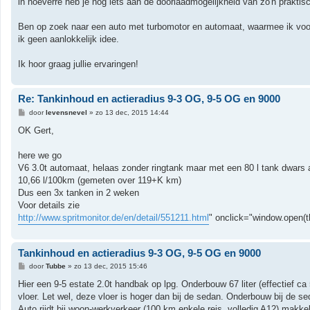
in hoeverre heb je nog iets aan de doorlaadmogelijkheid van zo'n prakt
Ben op zoek naar een auto met turbomotor en automaat, waarmee ik voor
ik geen aanlokkelijk idee.
Ik hoor graag jullie ervaringen!
Re: Tankinhoud en actieradius 9-3 OG, 9-5 OG en 9000
B
door
levensnevel
»
zo 13 dec, 2015 14:44
e
r
OK Gert,
i
c
h
here we go
t
V6 3.0t automaat, helaas zonder ringtank maar met een 80 l tank dwars 
10,66 l/100km (gemeten over 119+K km)
Dus een 3x tanken in 2 weken
Voor details zie
http://www.spritmonitor.de/en/detail/551211.html
" onclick="window.open(th
Tankinhoud en actieradius 9-3 OG, 9-5 OG en 9000
B
door
Tubbe
»
zo 13 dec, 2015 15:46
e
r
Hier een 9-5 estate 2.0t handbak op lpg. Onderbouw 67 liter (effectief ca
i
vloer. Let wel, deze vloer is hoger dan bij de sedan. Onderbouw bij de s
c
h
Auto rijdt bij woon-werkverkeer (100 km enkele reis, volledig A12) makkel