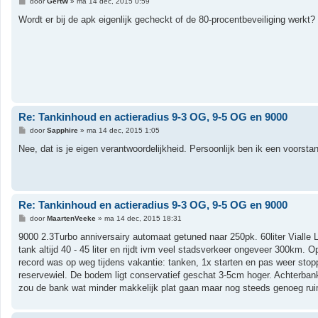
B
door
GertW
»
ma 14 dec, 2015 0:59
e
r
Wordt er bij de apk eigenlijk gecheckt of de 80-procentbeveiliging werkt?
i
c
h
t
Re: Tankinhoud en actieradius 9-3 OG, 9-5 OG en 9000
B
door
Sapphire
»
ma 14 dec, 2015 1:05
e
r
Nee, dat is je eigen verantwoordelijkheid. Persoonlijk ben ik een voors
i
c
h
t
Re: Tankinhoud en actieradius 9-3 OG, 9-5 OG en 9000
B
door
MaartenVeeke
»
ma 14 dec, 2015 18:31
e
r
9000 2.3Turbo anniversairy automaat getuned naar 250pk. 60liter Vialle 
i
tank altijd 40 - 45 liter en rijdt ivm veel stadsverkeer ongeveer 300km.
c
h
record was op weg tijdens vakantie: tanken, 1x starten en pas weer stoppe
t
reservewiel. De bodem ligt conservatief geschat 3-5cm hoger. Achterban
zou de bank wat minder makkelijk plat gaan maar nog steeds genoeg ru