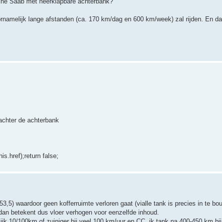
ische Saab met neerklapbare achterbank?
namelijk lange afstanden (ca. 170 km/dag en 600 km/week) zal rijden. En dag
achter de achterbank
is.href);return false;
 53,5) waardoor geen kofferruimte verloren gaat (vialle tank is precies in te b
edan betekent dus vloer verhogen voor eenzelfde inhoud.
ijk 10/100km of zuiniger bij veel 100 km/uur en CC. ik tank na 400-450 km bij 