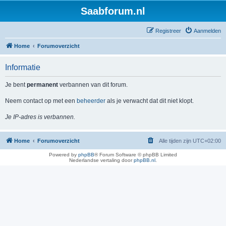
Saabforum.nl
Registreer
Aanmelden
Home
Forumoverzicht
Informatie
Je bent
permanent
verbannen van dit forum.
Neem contact op met een
beheerder
als je verwacht dat dit niet klopt.
Je IP-adres is verbannen.
Home
Forumoverzicht
Alle tijden zijn
UTC+02:00
Powered by
phpBB
® Forum Software © phpBB Limited
Nederlandse vertaling door
phpBB.nl
.