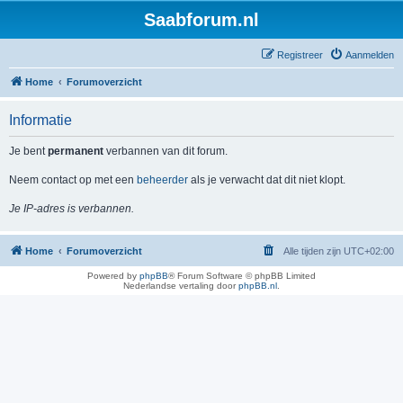
Saabforum.nl
Registreer
Aanmelden
Home
Forumoverzicht
Informatie
Je bent
permanent
verbannen van dit forum.
Neem contact op met een
beheerder
als je verwacht dat dit niet klopt.
Je IP-adres is verbannen.
Home
Forumoverzicht
Alle tijden zijn
UTC+02:00
Powered by
phpBB
® Forum Software © phpBB Limited
Nederlandse vertaling door
phpBB.nl
.