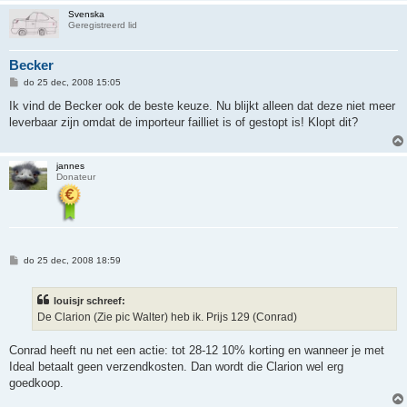
Svenska
Geregistreerd lid
Becker
B
do 25 dec, 2008 15:05
e
r
Ik vind de Becker ook de beste keuze. Nu blijkt alleen dat deze niet meer
i
leverbaar zijn omdat de importeur failliet is of gestopt is! Klopt dit?
c
h
t
jannes
Donateur
B
do 25 dec, 2008 18:59
e
r
i
louisjr schreef:
c
h
De Clarion (Zie pic Walter) heb ik. Prijs 129 (Conrad)
t
Conrad heeft nu net een actie: tot 28-12 10% korting en wanneer je met
Ideal betaalt geen verzendkosten. Dan wordt die Clarion wel erg
goedkoop.