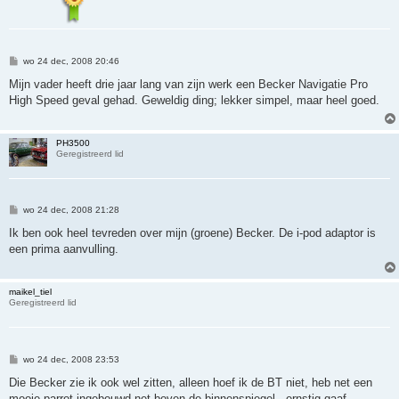
B
wo 24 dec, 2008 20:46
e
r
Mijn vader heeft drie jaar lang van zijn werk een Becker Navigatie Pro
i
High Speed geval gehad. Geweldig ding; lekker simpel, maar heel goed.
c
h
t
PH3500
Geregistreerd lid
B
wo 24 dec, 2008 21:28
e
r
Ik ben ook heel tevreden over mijn (groene) Becker. De i-pod adaptor is
i
een prima aanvulling.
c
h
t
maikel_tiel
Geregistreerd lid
B
wo 24 dec, 2008 23:53
e
r
Die Becker zie ik ook wel zitten, alleen hoef ik de BT niet, heb net een
i
mooie parrot ingebouwd net boven de binnenspiegel...ernstig gaaf.