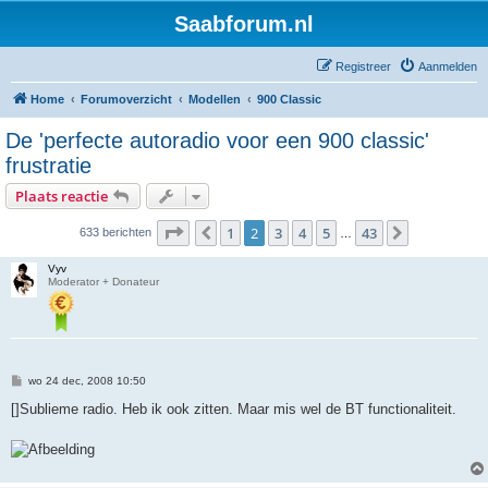
Saabforum.nl
Registreer
Aanmelden
Home
Forumoverzicht
Modellen
900 Classic
De 'perfecte autoradio voor een 900 classic'
frustratie
Plaats reactie
Pagina
2
van
43
1
2
3
4
5
43
Vorige
Volgende
633 berichten
…
Vyv
Moderator + Donateur
B
wo 24 dec, 2008 10:50
e
r
[]Sublieme radio. Heb ik ook zitten. Maar mis wel de BT functionaliteit.
i
c
h
t