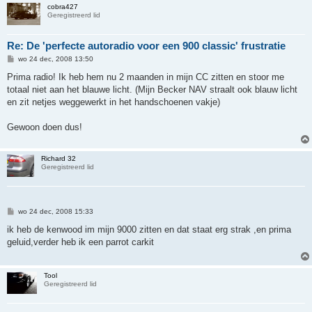
cobra427
Geregistreerd lid
Re: De 'perfecte autoradio voor een 900 classic' frustratie
B
wo 24 dec, 2008 13:50
e
r
Prima radio! Ik heb hem nu 2 maanden in mijn CC zitten en stoor me
i
totaal niet aan het blauwe licht. (Mijn Becker NAV straalt ook blauw licht
c
h
en zit netjes weggewerkt in het handschoenen vakje)
t
Gewoon doen dus!
Richard 32
Geregistreerd lid
B
wo 24 dec, 2008 15:33
e
r
ik heb de kenwood im mijn 9000 zitten en dat staat erg strak ,en prima
i
geluid,verder heb ik een parrot carkit
c
h
t
Tool
Geregistreerd lid