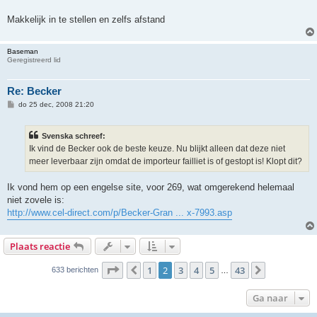
t
Makkelijk in te stellen en zelfs afstand
Baseman
Geregistreerd lid
Re: Becker
B
do 25 dec, 2008 21:20
e
r
i
Svenska schreef:
c
h
Ik vind de Becker ook de beste keuze. Nu blijkt alleen dat deze niet
t
meer leverbaar zijn omdat de importeur failliet is of gestopt is! Klopt dit?
Ik vond hem op een engelse site, voor 269, wat omgerekend helemaal
niet zovele is:
http://www.cel-direct.com/p/Becker-Gran ... x-7993.asp
Plaats reactie
Pagina
2
van
43
1
2
3
4
5
43
Vorige
Volgende
633 berichten
…
Ga naar