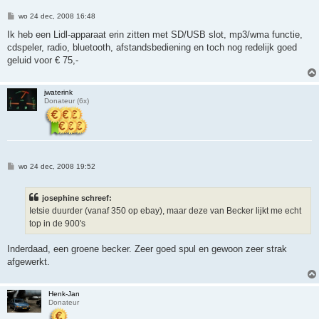
B
wo 24 dec, 2008 16:48
e
r
Ik heb een Lidl-apparaat erin zitten met SD/USB slot, mp3/wma functie,
i
cdspeler, radio, bluetooth, afstandsbediening en toch nog redelijk goed
c
h
geluid voor € 75,-
t
jwaterink
Donateur (6x)
B
wo 24 dec, 2008 19:52
e
r
i
josephine schreef:
c
h
Ietsie duurder (vanaf 350 op ebay), maar deze van Becker lijkt me echt
t
top in de 900's
Inderdaad, een groene becker. Zeer goed spul en gewoon zeer strak
afgewerkt.
Henk-Jan
Donateur