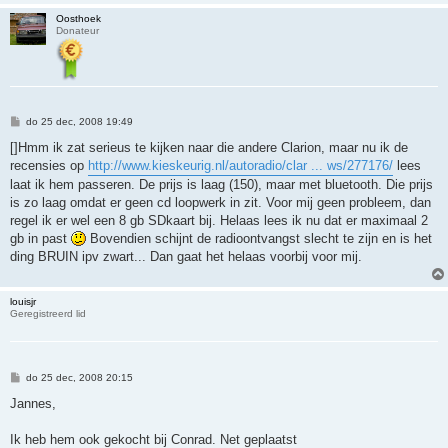
Oosthoek
Donateur
B
do 25 dec, 2008 19:49
e
r
[]Hmm ik zat serieus te kijken naar die andere Clarion, maar nu ik de
i
recensies op
http://www.kieskeurig.nl/autoradio/clar ... ws/277176/
lees
c
h
laat ik hem passeren. De prijs is laag (150), maar met bluetooth. Die prijs
t
is zo laag omdat er geen cd loopwerk in zit. Voor mij geen probleem, dan
regel ik er wel een 8 gb SDkaart bij. Helaas lees ik nu dat er maximaal 2
gb in past
Bovendien schijnt de radioontvangst slecht te zijn en is het
ding BRUIN ipv zwart... Dan gaat het helaas voorbij voor mij.
louisjr
Geregistreerd lid
B
do 25 dec, 2008 20:15
e
r
Jannes,
i
c
h
Ik heb hem ook gekocht bij Conrad. Net geplaatst