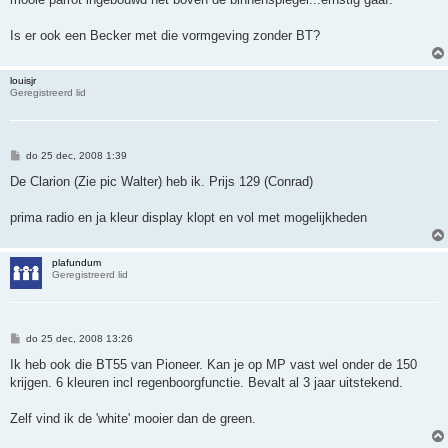
c
h
t
Is er ook een Becker met die vormgeving zonder BT?
louisjr
Geregistreerd lid
B
do 25 dec, 2008 1:39
e
r
De Clarion (Zie pic Walter) heb ik. Prijs 129 (Conrad)
i
c
h
prima radio en ja kleur display klopt en vol met mogelijkheden
t
plafundum
Geregistreerd lid
B
do 25 dec, 2008 13:26
e
r
Ik heb ook die BT55 van Pioneer. Kan je op MP vast wel onder de 150
i
krijgen. 6 kleuren incl regenboorgfunctie. Bevalt al 3 jaar uitstekend.
c
h
t
Zelf vind ik de 'white' mooier dan de green.