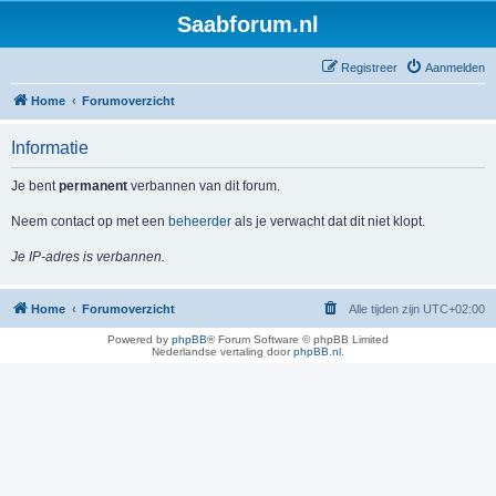
Saabforum.nl
Registreer
Aanmelden
Home
Forumoverzicht
Informatie
Je bent
permanent
verbannen van dit forum.
Neem contact op met een
beheerder
als je verwacht dat dit niet klopt.
Je IP-adres is verbannen.
Home
Forumoverzicht
Alle tijden zijn
UTC+02:00
Powered by
phpBB
® Forum Software © phpBB Limited
Nederlandse vertaling door
phpBB.nl
.