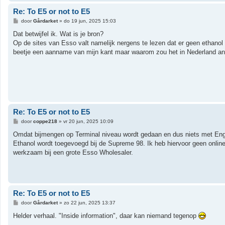
Re: To E5 or not to E5
B
door
Gårdarket
»
do 19 jun, 2025 15:03
e
r
Dat betwijfel ik. Wat is je bron?
i
Op de sites van Esso valt namelijk nergens te lezen dat er geen ethanol
c
h
beetje een aanname van mijn kant maar waarom zou het in Nederland an
t
Re: To E5 or not to E5
B
door
coppe218
»
vr 20 jun, 2025 10:09
e
r
Omdat bijmengen op Terminal niveau wordt gedaan en dus niets met Eng
i
Ethanol wordt toegevoegd bij de Supreme 98. Ik heb hiervoor geen online
c
h
werkzaam bij een grote Esso Wholesaler.
t
Re: To E5 or not to E5
B
door
Gårdarket
»
zo 22 jun, 2025 13:37
e
r
Helder verhaal. "Inside information", daar kan niemand tegenop
i