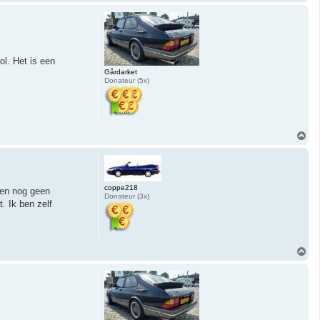
m
h
o
o
g
ol. Het is een
Gårdarket
Donateur (5x)
O
m
h
o
o
g
coppe218
den nog geen
Donateur (3x)
. Ik ben zelf
O
m
h
o
o
g