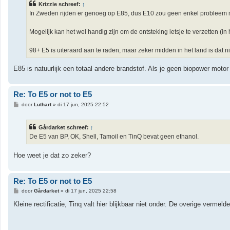
Krizzie schreef:
↑
c
h
In Zweden rijden er genoeg op E85, dus E10 zou geen enkel probleem 
t
Mogelijk kan het wel handig zijn om de ontsteking ietsje te verzetten (in
98+ E5 is uiteraard aan te raden, maar zeker midden in het land is dat nie
E85 is natuurlijk een totaal andere brandstof. Als je geen biopower motor 
Re: To E5 or not to E5
B
door
Luthart
»
di 17 jun, 2025 22:52
e
r
i
Gårdarket schreef:
↑
c
h
De E5 van BP, OK, Shell, Tamoil en TinQ bevat geen ethanol.
t
Hoe weet je dat zo zeker?
Re: To E5 or not to E5
B
door
Gårdarket
»
di 17 jun, 2025 22:58
e
r
Kleine rectificatie, Tinq valt hier blijkbaar niet onder. De overige vermel
i
c
h
t