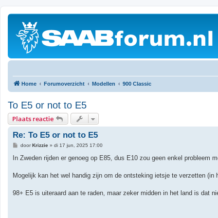
Home
Forumoverzicht
Modellen
900 Classic
To E5 or not to E5
Plaats reactie
Re: To E5 or not to E5
B
door
Krizzie
»
di 17 jun, 2025 17:00
e
r
In Zweden rijden er genoeg op E85, dus E10 zou geen enkel probleem mo
i
c
h
Mogelijk kan het wel handig zijn om de ontsteking ietsje te verzetten (in 
t
98+ E5 is uiteraard aan te raden, maar zeker midden in het land is dat nie