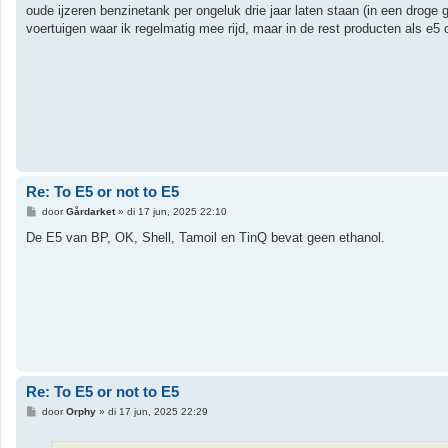
i
oude ijzeren benzinetank per ongeluk drie jaar laten staan (in een droge
c
h
voertuigen waar ik regelmatig mee rijd, maar in de rest producten als e5
t
Re: To E5 or not to E5
B
door
Gårdarket
»
di 17 jun, 2025 22:10
e
r
De E5 van BP, OK, Shell, Tamoil en TinQ bevat geen ethanol.
i
c
h
t
Re: To E5 or not to E5
B
door
Orphy
»
di 17 jun, 2025 22:29
e
r
i