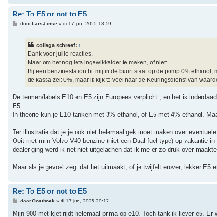
Re: To E5 or not to E5
B
door
LarsJanse
»
di 17 jun, 2025 18:59
e
r
i
collega schreef:
↑
c
h
Dank voor jullie reacties.
t
Maar om het nog iets ingewikkelder te maken, of niet:
Bij een benzinestation bij mij in de buurt staat op de pomp 0% ethanol,
de kassa zei: 0%, maar ik kijk te veel naar de Keuringsdienst van waar
De termen/labels E10 en E5 zijn Europees verplicht , en het is inderdaad
E5.
In theorie kun je E10 tanken met 3% ethanol, of E5 met 4% ethanol. Ma
Ter illustratie dat je je ook niet helemaal gek moet maken over eventuele 
Ooit met mijn Volvo V40 benzine (niet een Dual-fuel type) op vakantie 
dealer ging werd ik net niet uitgelachen dat ik me er zo druk over maak
Maar als je gevoel zegt dat het uitmaakt, of je twijfelt erover, lekker E5 e
Re: To E5 or not to E5
B
door
Oosthoek
»
di 17 jun, 2025 20:17
e
r
Mijn 900 met kjet rijdt helemaal prima op e10. Toch tank ik liever e5. Er 