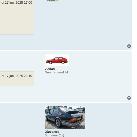
di 17 jun, 2025 17:00
O
m
h
o
o
g
Luthart
Geregistreerd lid
di 17 jun, 2025 22:10
O
m
h
o
o
g
Gårdarket
Donateur (5x)