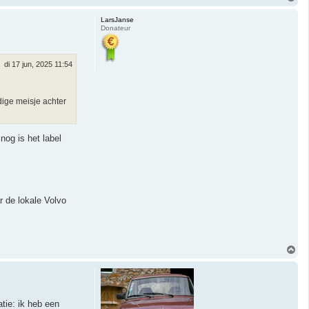
m
h
LarsJanse
o
Donateur
o
g
di 17 jun, 2025 11:54
dige meisje achter
nog is het label
r de lokale Volvo
O
m
h
o
o
g
atie: ik heb een