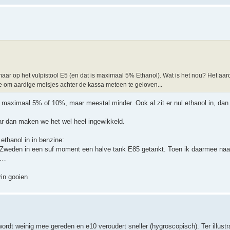
 maar op het vulpistool E5 (en dat is maximaal 5% Ethanol). Wat is het nou? Het aar
de om aardige meisjes achter de kassa meteen te geloven...
 maximaal 5% of 10%, maar meestal minder. Ook al zit er nul ethanol in, dan 
ar dan maken we het wel heel ingewikkeld.
ethanol in in benzine:
in Zweden in een suf moment een halve tank E85 getankt. Toen ik daarmee naa
te…
rin gooien
wordt weinig mee gereden en e10 veroudert sneller (hygroscopisch). Ter illustr