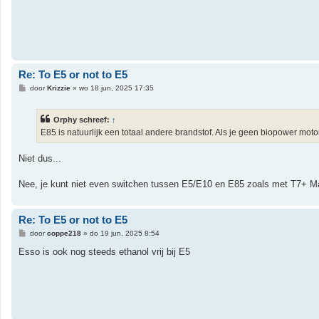
Re: To E5 or not to E5
B
door
Krizzie
»
wo 18 jun, 2025 17:35
e
r
i
Orphy schreef:
↑
c
h
E85 is natuurlijk een totaal andere brandstof. Als je geen biopower motor 
t
Niet dus...
Nee, je kunt niet even switchen tussen E5/E10 en E85 zoals met T7+ Ma
Re: To E5 or not to E5
B
door
coppe218
»
do 19 jun, 2025 8:54
e
r
Esso is ook nog steeds ethanol vrij bij E5
i
c
h
t