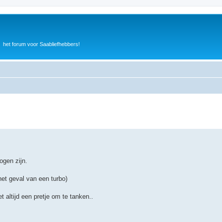
het forum voor Saabliefhebbers!
gen zijn.
het geval van een turbo)
t altijd een pretje om te tanken..