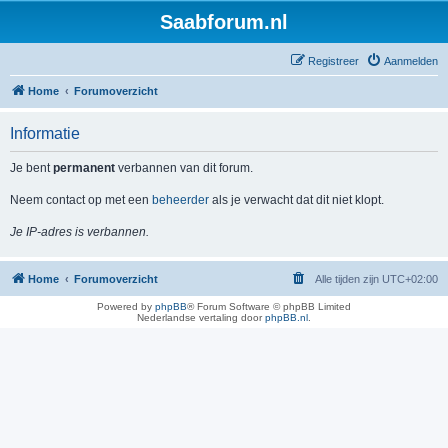
Saabforum.nl
Registreer
Aanmelden
Home
Forumoverzicht
Informatie
Je bent
permanent
verbannen van dit forum.
Neem contact op met een
beheerder
als je verwacht dat dit niet klopt.
Je IP-adres is verbannen.
Home
Forumoverzicht
Alle tijden zijn
UTC+02:00
Powered by
phpBB
® Forum Software © phpBB Limited
Nederlandse vertaling door
phpBB.nl
.